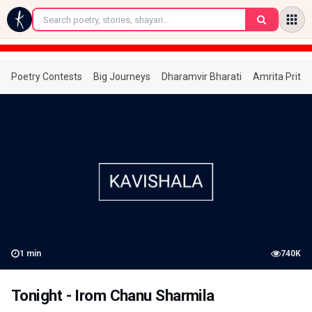
←
Poetry Contests
Big Journeys
Dharamvir Bharati
Amrita Prita
1
min
740K
Tonight - Irom Chanu Sharmila