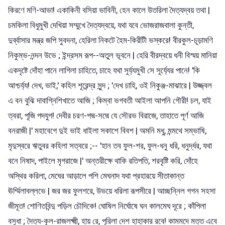
কিরণে মণি-আভা! একাকিনী বসিয়া ভাবিনী, হেন কালে উতরিলা দৈত্যদ্বয় তথা |
চমকিলা বিধুমুখী দেখিয়া সম্মুখে দৈত্যদ্বয়ে, যথা যবে ভোজরাজবালা কুন্তী,
দুর্ব্বাসার মন্ত্র জপি সুবদনা, হেরিলা নিকটে হৈম-কিরীটী ভস্করে! বীরকুল-চূড়ামণি
নিকুম্ভ-নন্দন উভে ; ইন্দ্রসম রূপ--অতুল ভূবনে | হেরি বীরদ্বয়ে ধনী বিস্ময় মানিয়া
একদৃষ্টে দোঁহা পানে লাগিলা চাহিতে, চাহে যথা সূর্য্যমুখী সে সূর্য্যের পানে! 'কি
আশ্চর্য্য! দেখ, ভাই,' কহিল শূরেন্দ্র সুন্দ ; 'দেখ চাহি, ওই নিকুঞ্জ-মাঝারে | উজ্জ্বল
এ বন বুঝি দাবাগ্নিশিখাতে আজি ; কিম্বা ভগবতী আইলা আপনি গৌরী! চল, যাই
ত্বরা, পূজি পদযুগ! দেবীর চরণ-পদ্ম-সদ্মে যে সৌরভ বিরাজে, তাহাতে পূর্ণ আজি
বনরাজী |' মহাবেগে দুই ভাই ধাইলা সকাশে বিবশ | অমনি মধু, মন্মথে সম্ভাষি,
মৃদুস্বরে ঋতুবর কহিলা সত্বরে ;-- 'হান তব ফুল-শর, ফুল-ধনু ধরি, ধনুর্দ্ধর, যথা
বনে নিষাদ, পাইলে মৃগরাজে |' অন্তরীক্ষে থাকি রতিপতি, শরবৃষ্টি করি, দোঁহে
অস্থির করিলা, মেঘের আড়ালে পশি মেঘনাদ যথা প্রহারয়ে সীতাকান্ত
ঊর্ম্মিলাবল্লভে | জর জর ফুলশরে, উভয়ে ধরিলা রূপসীরে | আচ্ছন্নিল গগন সহসা
জীমূত! শোণিতবিন্দু পড়িল চৌদিকে! ঘোষিল নির্ঘোষে ঘন কালমেঘ দূরে ; কাঁপিলা
বসুধা ; দৈত্য-কুল-রাজলক্ষ্মী, হায় রে, পূরিলা দেশ হাহাকার রবে! কামমদে মত্ত এবে