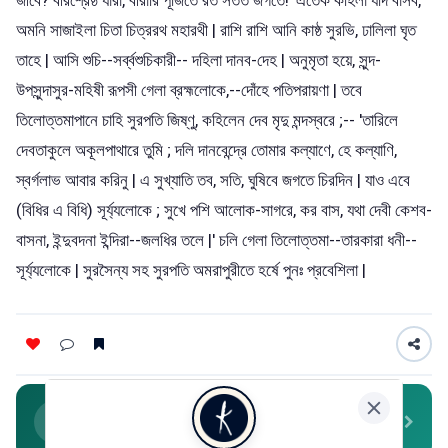
অমনি সাজাইলা চিতা চিত্ররথ মহারথী | রাশি রাশি আনি কাষ্ঠ সুরভি, ঢালিলা ঘৃত
তাহে | আসি শুচি--সর্ব্বশুচিকারী-- দহিলা দানব-দেহ | অনুমৃতা হয়ে, সুন্দ-
উপসুন্দাসুর-মহিষী রূপসী গেলা ব্রহ্মলোকে,--দোঁহে পতিপরায়ণা | তবে
তিলোত্তমাপানে চাহি সুরপতি জিষ্ণু, কহিলেন দেব মৃদু মন্দস্বরে ;-- 'তারিলে
দেবতাকুলে অকূলপাথারে তুমি ; দলি দানবেন্দ্রে তোমার কল্যাণে, হে কল্যাণি,
স্বর্গলাভ আবার করিনু | এ সুখ্যাতি তব, সতি, ঘুষিবে জগতে চিরদিন | যাও এবে
(বিধির এ বিধি) সূর্য্যলোকে ; সুখে পশি আলোক-সাগরে, কর বাস, যথা দেবী কেশব-
বাসনা, ইন্দুবদনা ইন্দিরা--জলধির তলে |' চলি গেলা তিলোত্তমা--তারকারা ধনী--
সূর্য্যলোকে | সুরসৈন্য সহ সুরপতি অমরাপুরীতে হর্ষে পুনঃ প্রবেশিলা |
Join WhatsApp Community
Daily literature, poetry & stories