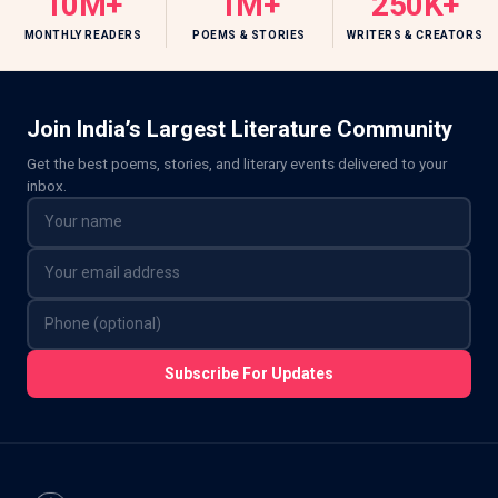
10M+
1M+
250K+
MONTHLY READERS
POEMS & STORIES
WRITERS & CREATORS
Join India’s Largest Literature Community
Get the best poems, stories, and literary events delivered to your
inbox.
Subscribe For Updates