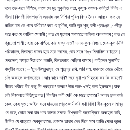
দলে তরু-দলে বিপিনে, নাশে সে মূঢ় মুকুলিত লতা, কুসুম-কাঞ্চন-কান্তি! বিধির এ
লীলা | বিলাপী বিলাপধ্বনি জয়নাদ সহ মিশিয়া পূরিল বিশ্ব ভৈরব আরবে! কত যে
মারিলা যম কে পারে বর্ণিতে? কত যে চূর্ণিলা, ভাঙ্গি তুঙ্গ শৃঙ্গ, বলী প্রভঞ্জন ;--তীক্ষ্ণ
শরে কত যে কাটিলা সেনানী ; কত যে যূতনাথ গদাঘাতে নাশিলা অলকানাথ ; কত যে
প্রচেতা পাশী ; হায়, কে বর্ণিবে, কার সাধ্য এত? দানব-কুল-নিধনে, দেব-কুল-নিধি
শচিকান্ত, নিতান্ত কাতর হয়ে মনে দয়াময়, ঘোর নাদে শঙ্খ নিনাদিলা রণভূমে |
দেবসেনা, ক্ষান্ত দিয়া রণে অমনি, বিনতভাবে বেড়িলা বাসবে | কহিলেন সুনাসীর
গম্ভীর বচনে ;-- 'সুন্দ-উপসুন্দাসুর, হে শূরেন্দ্র রথি, অরি মম, যমালয়ে গেছে দোঁহে
চলি অকালে কপালদোষে | আর কারে ডরি? তবে বৃথা প্রাণিহত্যা কর কি কারণে?
নীচের শরীরে বীর কভু কি প্রহারে? অস্ত্র? উচ্চ তরু--সেই ভস্ম ইরম্মদে | যাক্
চলি নিজালয়ে দিতিসুত যত | বিষহীন ফণী দেখি কে মারে তাহারে? আনহ চন্দনকাষ্ঠ
কেহ, কেহ ঘৃত ; আইস সবে দানবের প্রেতকর্ম্ম করি যথা বিধি | বীর-কুলে সামান্য
সে নহে, তোমা সবা যার শরে কাতর সমরে! বিশ্বনাশী বজ্রাগ্নিরে অবহেলা করি,
জিনিল যে বাহুবলে দেবকুলরাজে, কেমনে তাহার দেহ দিবে সবে আজি খেচর ভূচর
জীবে? বীরশ্রেষ্ঠ যারা, বীরারি পূজিতে রত সতত জগতে!' এতেক কহিলা যদি বাসব,