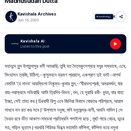
Madhusudan Dutta
Kavishala Archives
AI
Jun 16, 2020
Kavishala AI
Listen to this post
মহানন্দে সুন্দ উপসুন্দাসুর বলী অমরারি, তুষি যত দৈত্যকুলেশ্বরে মধুর সম্ভাষে, এবে,
সিংহাসন ত্যজি, উঠিলা,--কুসুমবনে ভ্রমণ প্রয়াসে, একপ্রাণ দুই ভাই--বাগর্থ
যেমতি! 'হে দানব' আরম্ভিলা নিকুম্ভ-কুমার সুন্দ,--'বীরদলশ্রেষ্ঠ, অমরমর্দ্দন, যার
বাহু-পরাক্রমে লভিয়াছি আমি ত্রিদিব-বিভব ; শুন, হে সুরারি রথী- ব্যূহ, যার যাহা
ইচ্ছা, সেই তাহা কর | চিরবাদী রিপু এবে জিনিয়া বিবাদে ঘোরতর পরিশ্রমে, আরাম
সাধনে মন রত কর সবে |' উল্লাসে দনুজ, শুনি দনুজেন্দ্র-বাণী, অমনি নাদিল | সে
ভৈরব-রবে ভীত আকাশ-সম্ভবা প্রতিধ্বনি পলাইলা রড়ে ; মূর্ছা পায়ে খেচর, ভূচর
সহ, পড়িল ভূতলে | থরথরি গিরিবর বিন্ধ্য মহামতি কাঁপিলা, কাঁপিলা ভয়ে বসুধা