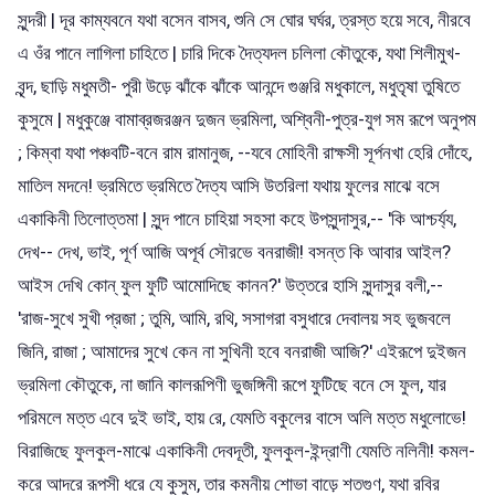
সুন্দরী | দূর কাম্যবনে যথা বসেন বাসব, শুনি সে ঘোর ঘর্ঘর, ত্রস্ত হয়ে সবে, নীরবে
এ ওঁর পানে লাগিলা চাহিতে | চারি দিকে দৈত্যদল চলিলা কৌতুকে, যথা শিলীমুখ-
বৃন্দ, ছাড়ি মধুমতী- পুরী উড়ে ঝাঁকে ঝাঁকে আনন্দে গুঞ্জরি মধুকালে, মধুতৃষা তুষিতে
কুসুমে | মধুকুঞ্জে বামাব্রজরঞ্জন দুজন ভ্রমিলা, অশ্বিনী-পুত্র-যুগ সম রূপে অনুপম
; কিম্বা যথা পঞ্চবটি-বনে রাম রামানুজ, --যবে মোহিনী রাক্ষসী সূর্পনখা হেরি দোঁহে,
মাতিল মদনে! ভ্রমিতে ভ্রমিতে দৈত্য আসি উতরিলা যথায় ফুলের মাঝে বসে
একাকিনী তিলোত্তমা | সুন্দ পানে চাহিয়া সহসা কহে উপসুন্দাসুর,-- 'কি আশ্চর্য্য,
দেখ-- দেখ, ভাই, পূর্ণ আজি অপূর্ব সৌরভে বনরাজী! বসন্ত কি আবার আইল?
আইস দেখি কোন্ ফুল ফুটি আমোদিছে কানন?' উত্তরে হাসি সুন্দাসুর বলী,--
'রাজ-সুখে সুখী প্রজা ; তুমি, আমি, রথি, সসাগরা বসুধারে দেবালয় সহ ভুজবলে
জিনি, রাজা ; আমাদের সুখে কেন না সুখিনী হবে বনরাজী আজি?' এইরূপে দুইজন
ভ্রমিলা কৌতুকে, না জানি কালরূপিণী ভুজঙ্গিনী রূপে ফুটিছে বনে সে ফুল, যার
পরিমলে মত্ত এবে দুই ভাই, হায় রে, যেমতি বকুলের বাসে অলি মত্ত মধুলোভে!
বিরাজিছে ফুলকুল-মাঝে একাকিনী দেবদূতী, ফুলকুল-ইন্দ্রাণী যেমতি নলিনী! কমল-
করে আদরে রূপসী ধরে যে কুসুম, তার কমনীয় শোভা বাড়ে শতগুণ, যথা রবির