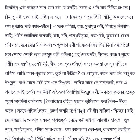
নির্ম্মাইনু এত যত্নে? কাম-মদে রত যে দুর্ম্মতি, সতত এ গতি তার বিদিত জগতে |
কিন্তু এই দুঃখ, ভাই, রহিল এ মনে-- রণক্ষেত্রে শত্রু জিনি, মরিনু অকালে, মরে
যথা মৃগরাজ পড়ি ব্যাধ-ফাঁদে |' এতেক কহিয়া, হায়, সুন্দাসুর বলী, বিষাদে নিশ্বাস
ছাড়ি, শরীর ত্যাজিলা অমরারি, যথা, মরি, গান্ধারীনন্দন, নরশ্রেষ্ঠ, কুরুবংশ ধ্বংস
গণি মনে, যবে ঘোর নিশাকালে অশ্বথামা রথী পাণ্ডব-শিশুর শির দিলা রাজহাতে!
মহা শোকে শোকী তবে উপসুন্দ বলী কহিলা ; 'হে দৈত্যপতি, কিসের কারণে লুটায়
শরীর তব ধরণীর তলে? উঠ, বীর, চল, পুনঃ দলিগে সমরে অমর! হে শূরমণি, কে
রাখিবে আজি দানব-কুলের মান, তুমি না উঠিলে? হে অগ্রজ, ডাকে দাস চির অনুগত
উপসুন্দ ; অল্প দোষে দেষী তব পদে কিঙ্কর ; ক্ষমিয়া তারে হে বাসবজয়ী, লয়ে এ
বামারে, ভাই, কেলি কর উঠি!' এইরূপে বিলাপিয়া উপসুন্দ রথী, অকালে কালের হস্তে
প্রাণ সমর্পিলা কর্মদোষে | শৈলাকারে রহিলা দুজনে ভূমিতলে, যতা শৈল--নীরব,
অচল | সমরে পড়িল দৈত্য | কন্দর্প অমনি দর্পে শঙ্খ ধরি ধীর নাদিলা গম্ভিরে | বহি
সে বিজয় নাদ আকাশ সম্ভবা প্রতিধ্বনি, রড়ে ধনী ধাইলা আশুগা মহারঙ্গে | তুঙ্গ
শৃঙ্গে, পর্ব্বতকন্দরে, পশিল স্বর-তরঙ্গ | যথা কাম্যবনে দেব-দল, কতক্ষণে উতরিলা
তথা নিরাকারা দূতী | 'উঠ,' কহিলা সুন্দরী, 'শীঘ্র করি উঠ, ওহে দেবকুলপতি!