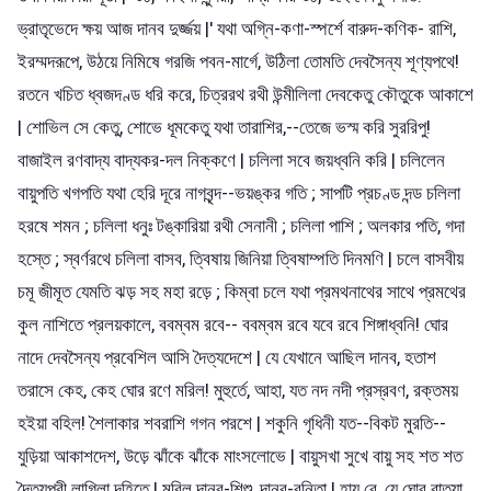
ভ্রাতৃভেদে ক্ষয় আজ দানব দুর্জ্জয় |' যথা অগ্নি-কণা-স্পর্শে বারুদ-কণিক- রাশি,
ইরম্মদরূপে, উঠয়ে নিমিষে গরজি পবন-মার্গে, উঠিলা তোমতি দেবসৈন্য শূণ্যপথে!
রতনে খচিত ধ্বজদণ্ড ধরি করে, চিত্ররথ রথী উন্মীলিলা দেবকেতু কৌতুকে আকাশে
| শোভিল সে কেতু, শোভে ধূমকেতু যথা তারাশির,--তেজে ভস্ম করি সুররিপু!
বাজাইল রণবাদ্য বাদ্যকর-দল নিক্কণে | চলিলা সবে জয়ধ্বনি করি | চলিলেন
বায়ুপতি খগপতি যথা হেরি দূরে নাগবৃন্দ--ভয়ঙ্কর গতি ; সাপটি প্রচণ্ড দন্ড চলিলা
হরষে শমন ; চলিলা ধনুঃ টঙ্কারিয়া রথী সেনানী ; চলিলা পাশি ; অলকার পতি, গদা
হস্তে ; স্বর্ণরথে চলিলা বাসব, ত্বিষায় জিনিয়া ত্বিষাম্পতি দিনমণি | চলে বাসবীয়
চমূ জীমূত যেমতি ঝড় সহ মহা রড়ে ; কিম্বা চলে যথা প্রমথনাথের সাথে প্রমথের
কুল নাশিতে প্রলয়কালে, ববম্বম রবে-- ববম্বম রবে যবে রবে শিঙ্গাধ্বনি! ঘোর
নাদে দেবসৈন্য প্রবেশিল আসি দৈত্যদেশে | যে যেখানে আছিল দানব, হতাশ
তরাসে কেহ, কেহ ঘোর রণে মরিল! মুহুর্তে, আহা, যত নদ নদী প্রস্রবণ, রক্তময়
হইয়া বহিল! শৈলাকার শবরাশি গগন পরশে | শকুনি গৃধিনী যত--বিকট মুরতি--
যুড়িয়া আকাশদেশ, উড়ে ঝাঁকে ঝাঁকে মাংসলোভে | বায়ুসখা সুখে বায়ু সহ শত শত
দৈত্যপুরী লাগিলা দহিতে | মরিল দানব-শিশু, দানব-বনিতা | হায় রে, যে ঘোর বাত্যা