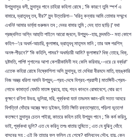
উপসুন্দাসুর বলী, সুন্দাসুর পানে চাহিয়া কহিলা রোষে ; 'কি কারণে তুমি স্পর্শ এ
বামারে, ভ্রাতৃবধূ তব, বীর?' সুন্দ উত্তরিলা-- 'বরিনু কন্যায় আমি তোমার সম্মুখে
এখনি! আমার ভার্য্যা গুরুজন তব ; দেবর বামার তুমি ; দেহ হাত ছাড়ি |' যথা
প্রজ্বলিত অগ্নি আহুতি পাইলে আরো জ্বলে, উপসুন্দ--হায়, মন্দমতি-- মহা কোপে
কহিল--'রে অধর্ম-আচারি, কুলাঙ্গার, ভ্রাতৃবধূ মাতৃসম মানি ; তার অঙ্গ পরশিস্
অনঙ্গ-পীড়নে?' 'কি কহিলি, পামর? অধর্মচারী আমি? কুলাঙ্গার? ধিক্ তোরে, ধিক্,
দুষ্টমতি, পাপি! শৃগালের আশা কেশরীকামিনী সহ কেলি করিবার,--ওরে রে বর্ব্বর!'
এতেক কহিয়া রোষে নিষ্কোশিলা অসি সুন্দাসুর, তা দেখিয়া বীরমদে মাতি, হুহুঙ্কারি
নিজ অস্ত্র ধরিলা অমনি উপসুন্দ,--গ্রহ-দেষে বিগ্রহ-প্রয়াসী | মাতঙ্গিনী-প্রেম-
লোভে কামার্ত্ত যেমতি মাতঙ্গ যুঝয়ে, হায়, গহন কাননে রোষাবেশে, ঘোর রণে
কুক্ষণে রণিলা উভয়, ভুলিয়া, মরি, পূর্ব্বকথা যত! তমঃসম জ্ঞান-রবি সতত আবরে
বিপত্তি! দোঁহার অস্ত্রে ক্ষত দুইজন, তিতি ক্ষিতি রক্তস্রোতে, পড়িলা ভূতলে!
কতক্ষণে সুন্দাসুর চেতন পাইয়া, কাতরে কহিল চাহি উপসুন্দ পানে ; 'কি কর্ম করিনু,
ভাই, পূর্ব্বকথা ভুলি? এত যে করিনু তপঃ ধাতায় তুষিতে ; এত যে যুঝিনু দোঁহে
বাসবের সহ ; এই কি তাহার ফল ফলিল হে শেষে? বালিবন্ধে সৌধ, হায়, কেন