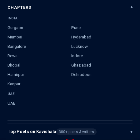
CHAPTERS
INDIA
Gurgaon
Pune
Mumbai
Hyderabad
Bangalore
Lucknow
Rewa
Indore
Bhopal
Ghaziabad
Hamirpur
Dehradoon
Kanpur
UAE
UAE
Top Poets on Kavishala
▾
300+ poets & writers