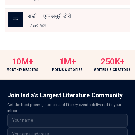
राखी — एक अधूरी डोरी
Aug 9, 2026
10M+
1M+
250K+
MONTHLY READERS
POEMS & STORIES
WRITERS & CREATORS
Join India’s Largest Literature Community
Get the best poems, stories, and literary events delivered to your
inbox.