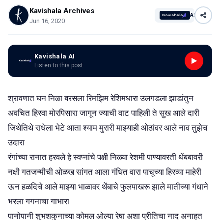
Kavishala Archives
AI
Jun 16, 2020
Kavishala AI
Listen to this post
श्रावणात घन निळा बरसला रिमझिम रेशिमधारा उलगडला झाडांतुन
अवचित हिरवा मोरपिसारा जागून ज्याची वाट पाहिली ते सुख आले दारी
जिथेतिथे राधेला भेटे आता श्याम मुरारी माझ्याही ओठांवर आले नाव तुझेच
उदारा
रंगांच्या रानात हरवले हे स्वप्‍नांचे पक्षी निळ्या रेशमी पाण्यावरती थेंबबावरी
नक्षी गतजन्मीची ओळख सांगत आला गंधित वारा पाचूच्या हिरव्या माहेरी
ऊन हळदिचे आले माझ्या भाळावर थेंबाचे फुलपाखरू झाले मातीच्या गंधाने
भरला गगनाचा गाभारा
पानोपानी शुभशकुनाच्या कोमल ओल्या रेषा अशा प्रीतिचा नाद अनाहत