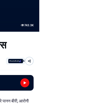
743.3K
ास
AI
े पानन बीरी, आरोगौ