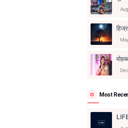
Aug
हिज्र
May
Dec
Most Rece
LIF