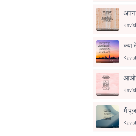
अपनत
Kavis
क्या 
Kavis
आओ 
Kavis
मैं पू
Kavis