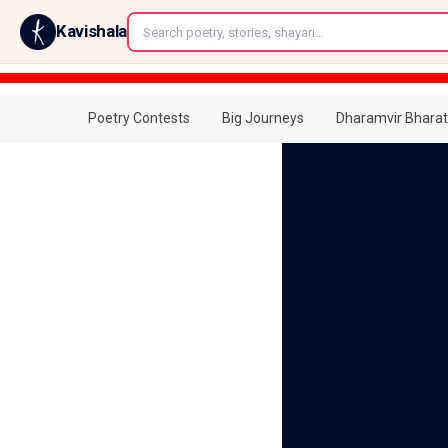
←
Kavishala
Poetry Contests
Big Journeys
Dharamvir Bharat