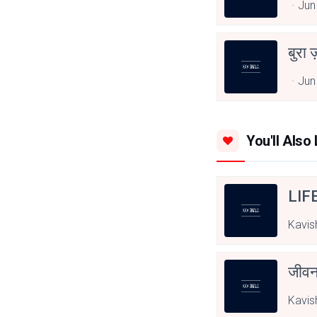
Jun
बुरा 
Jun
You'll Also 
LIF
Kavis
जीवन
Kavis