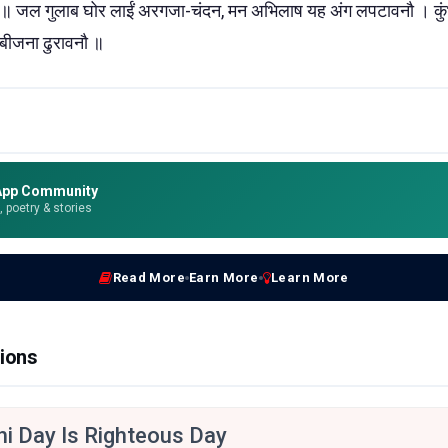
ँ ॥ जल गुलाब घोर लाईं अरगजा-चंदन, मन अभिलाष यह अंग लपटावनौ । कु
ं बीजना ढुरावनौ ॥
App Community
e, poetry & stories
Read More
Earn More
Learn More
ions
hi Day Is Righteous Day