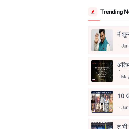
Trending 
मैं शू
Jun
अंति
Asp
May
10 G
Jun
तू भी