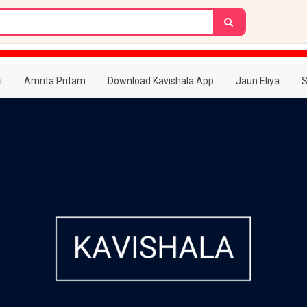
i
Amrita Pritam
Download Kavishala App
Jaun.Eliya
S