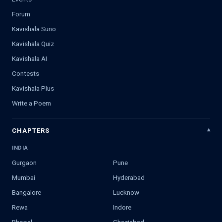
Forum
Kavishala Suno
Kavishala Quiz
Kavishala AI
Contests
Kavishala Plus
Write a Poem
CHAPTERS
INDIA
Gurgaon
Pune
Mumbai
Hyderabad
Bangalore
Lucknow
Rewa
Indore
Bhopal
Ghaziabad