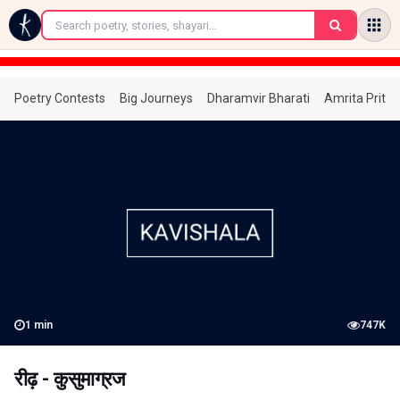
←
Poetry Contests
Big Journeys
Dharamvir Bharati
Amrita Prita
1
min
747K
रीढ़ - कुसुमाग्रज