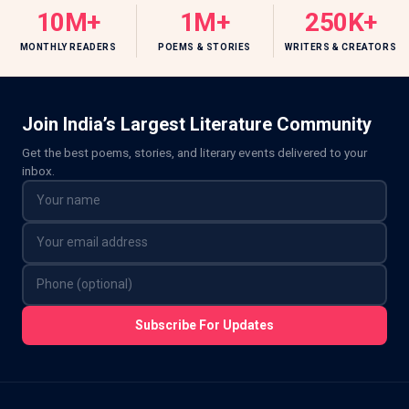
10M+
1M+
250K+
MONTHLY READERS
POEMS & STORIES
WRITERS & CREATORS
Join India’s Largest Literature Community
Get the best poems, stories, and literary events delivered to your
inbox.
Subscribe For Updates