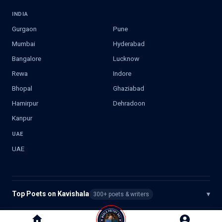
INDIA
Gurgaon
Pune
Mumbai
Hyderabad
Bangalore
Lucknow
Rewa
Indore
Bhopal
Ghaziabad
Hamirpur
Dehradoon
Kanpur
UAE
UAE
Top Poets on Kavishala
▾
300+ poets & writers