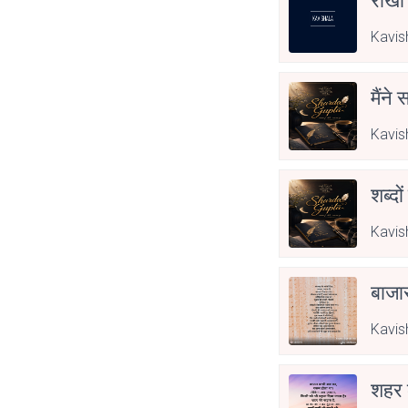
राखी
Kavis
मैंने
Kavis
शब्दो
Kavis
बाजा
Kavis
शहर