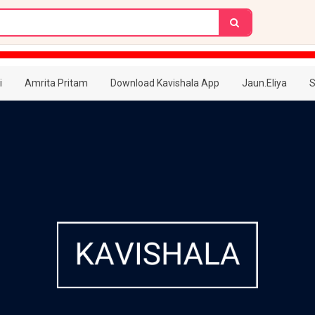
i
Amrita Pritam
Download Kavishala App
Jaun.Eliya
S