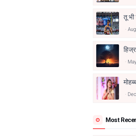
तू भी
Aug
हिज्र
May
Dec
Most Rece