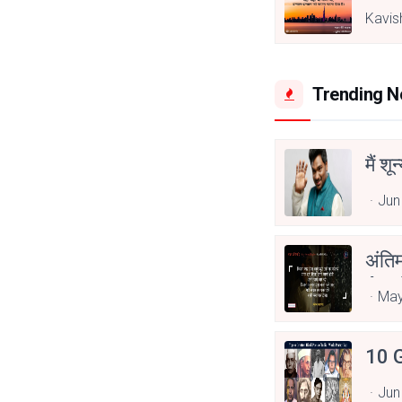
Kavis
Trending 
मैं शू
Jun
अंति
Asp
May
10 G
Jun