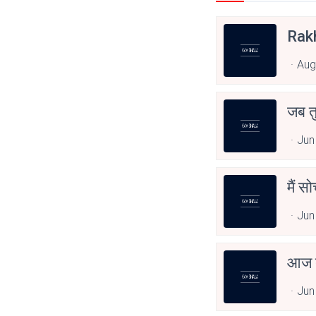
Rak
Aug
जब त
Jun
मैं स
Jun
आज त
Jun