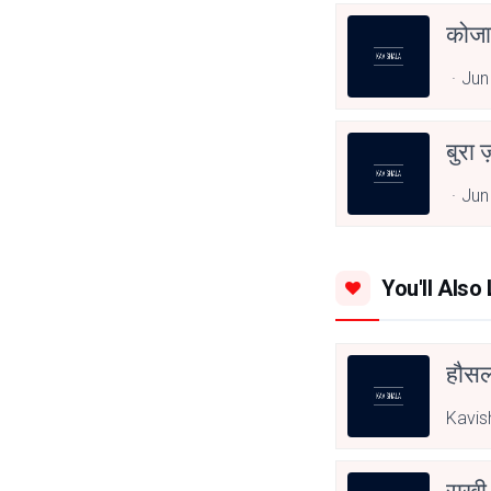
कोजा
Jun
बुरा 
Jun
You'll Also 
हौसला
Kavis