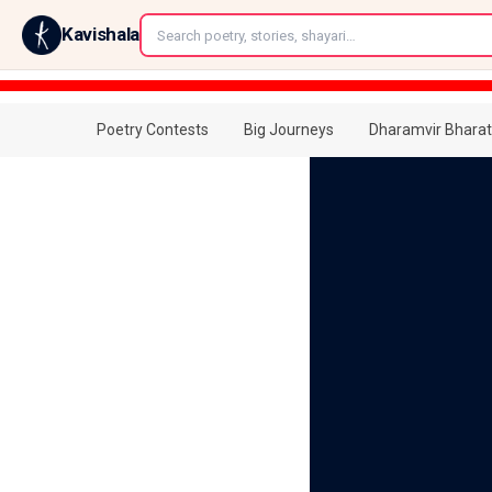
←
Kavishala
Poetry Contests
Big Journeys
Dharamvir Bharat