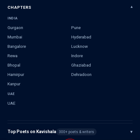
CHAPTERS
INDIA
Gurgaon
Pune
Mumbai
Hyderabad
Bangalore
Lucknow
Rewa
Indore
Bhopal
Ghaziabad
Hamirpur
Dehradoon
Kanpur
UAE
UAE
Top Poets on Kavishala
▾
300+ poets & writers