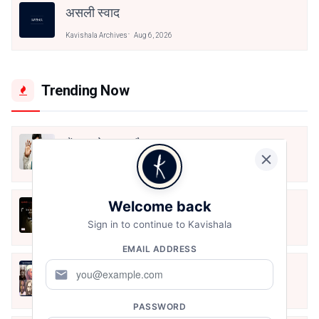
असली स्वाद
Kavishala Archives
Aug 6, 2026
Trending Now
मैं शून्य पे सवार हूँ
Jun 16, 2020
Welcome back
अंतिम ऊँचाई - कुँवर नारायण | Stay Home
Stay Safe | TVF's Aspirants
Sign in to continue to Kavishala
May 8, 2021
EMAIL ADDRESS
10 Greatest Hindi Poets Of India
mail
Jun 16, 2020
PASSWORD