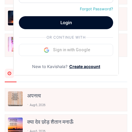
Forgot Password?
हिज्र पे ये रात भी
Login
May 12, 2024
OR CONTINUE WITH
मोहब्बत के सफ़र को एक हँसी आग़ाज़ दे देना -
अनामिका अम्बर जैन
Sign in with Google
Dec 24, 2021
New to Kavishala?
Create account
Most Recent
अपनत्व
Aug 6, 2026
क्या देव छोड़ शैतान मनाऊँ
Aug 6, 2026