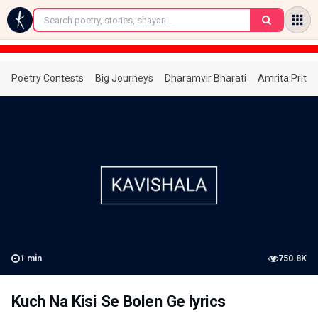
←
Poetry Contests
Big Journeys
Dharamvir Bharati
Amrita Prita
1
min
750.8K
Kuch Na Kisi Se Bolen Ge lyrics