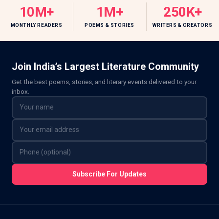
10M+
1M+
250K+
MONTHLY READERS
POEMS & STORIES
WRITERS & CREATORS
Join India’s Largest Literature Community
Get the best poems, stories, and literary events delivered to your
inbox.
Subscribe For Updates