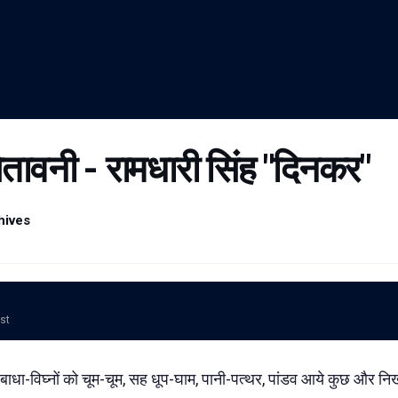
चेतावनी - रामधारी सिंह "दिनकर"
hives
ost
ूम, बाधा-विघ्नों को चूम-चूम, सह धूप-घाम, पानी-पत्थर, पांडव आये कुछ और 