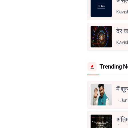
असली
Kavis
देर क
Kavis
Trending 
मैं शू
Jun
अंति
Asp