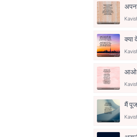
अपनत
Kavis
क्या 
Kavis
आओ 
Kavis
मैं पू
Kavis