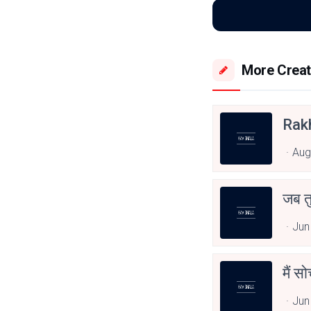
More Creat
Rak
Aug
जब त
Jun
मैं स
Jun