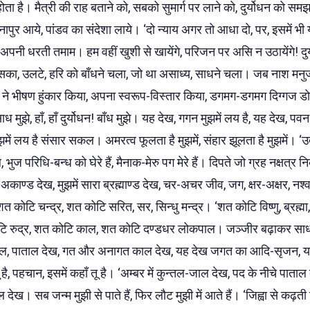
ा होता है। मैत्री की राह बताने को, सबको सुमार्ग पर लाने को, दुर्योधन को सम
नापुर आये, पांडव का संदेशा लाये। ‘दो न्याय अगर तो आधा दो, पर, इसमें भी य
 अपनी धरती तमाम। हम वहीं खुशी से खायेंगे, परिजन पर असि न उठायेंगे! दुर
ा, उलटे, हरि को बाँधने चला, जो था असाध्य, साधने चला। जब नाश मनुज 
 ने भीषण हुंकार किया, अपना स्वरूप-विस्तार किया, डगमग-डगमग दिग्गज डो
 मुझे, हाँ, हाँ दुर्योधन! बाँध मुझे। यह देख, गगन मुझमें लय है, यह देख, पवन म
ें लय है संसार सकल। अमरत्व फूलता है मुझमें, संहार झूलता है मुझमें। ‘उ
ुज परिधि-बन्ध को घेरे हैं, मैनाक-मेरु पग मेरे हैं। दिपते जो ग्रह नक्षत्र नि
य अकाण्ड देख, मुझमें सारा ब्रह्माण्ड देख, चर-अचर जीव, जग, क्षर-अक्षर, नश्
 कोटि चन्द्र, शत कोटि सरित, सर, सिन्धु मन्द्र। ‘शत कोटि विष्णु, ब्रह्मा,
रुद्र, शत कोटि काल, शत कोटि दण्डधर लोकपाल। जञ्जीर बढ़ाकर साध इन्हें
 अतल, पाताल देख, गत और अनागत काल देख, यह देख जगत का आदि-सृजन, य
ू है, पहचान, इसमें कहाँ तू है। ‘अम्बर में कुन्तल-जाल देख, पद के नीचे पाताल द
 देख। सब जन्म मुझी से पाते हैं, फिर लौट मुझी में आते हैं। ‘जिह्वा से कढ़ती 