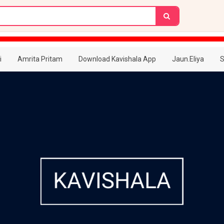
i
Amrita Pritam
Download Kavishala App
Jaun.Eliya
S