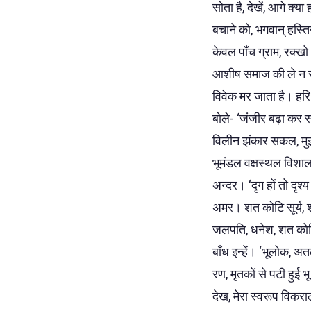
सोता है, देखें, आगे क्य
बचाने को, भगवान् हस्ति
केवल पाँच ग्राम, रक्खो
आशीष समाज की ले न सक
विवेक मर जाता है। हरि
बोले- ‘जंजीर बढ़ा कर साध
विलीन झंकार सकल, मुझम
भूमंडल वक्षस्थल विशाल, भ
अन्दर। ‘दृग हों तो दृश्
अमर। शत कोटि सूर्य, शत
जलपति, धनेश, शत कोटि 
बाँध इन्हें। ‘भूलोक,
रण, मृतकों से पटी हुई भ
देख, मेरा स्वरूप विकराल