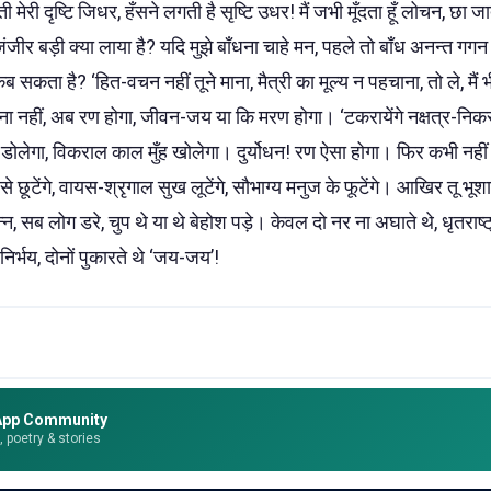
ी मेरी दृष्टि जिधर, हँसने लगती है सृष्टि उधर! मैं जभी मूँदता हूँ लोचन, छा
, जंजीर बड़ी क्या लाया है? यदि मुझे बाँधना चाहे मन, पहले तो बाँध अनन्त ग
ब सकता है? ‘हित-वचन नहीं तूने माना, मैत्री का मूल्य न पहचाना, तो ले, मैं 
ना नहीं, अब रण होगा, जीवन-जय या कि मरण होगा। ‘टकरायेंगे नक्षत्र-निकर, 
ोलेगा, विकराल काल मुँह खोलेगा। दुर्योधन! रण ऐसा होगा। फिर कभी नहीं
द-से छूटेंगे, वायस-श्रृगाल सुख लूटेंगे, सौभाग्य मनुज के फूटेंगे। आखिर तू भूश
न, सब लोग डरे, चुप थे या थे बेहोश पड़े। केवल दो नर ना अघाते थे, धृतराष्ट
निर्भय, दोनों पुकारते थे ‘जय-जय’!
App Community
e, poetry & stories