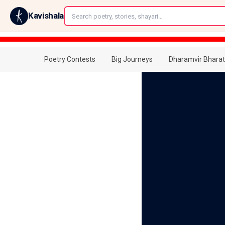
←
Kavishala
Poetry Contests
Big Journeys
Dharamvir Bharat