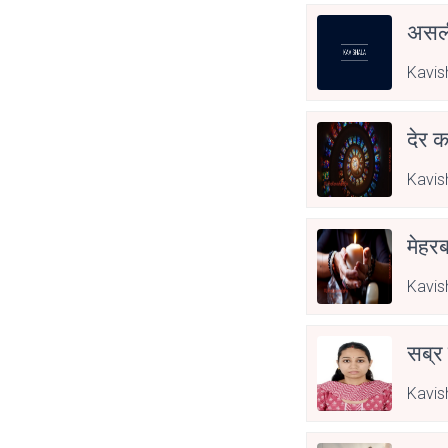
असली
Kavis
देर क
Kavis
मेहरब
Kavis
सब्र
Kavis