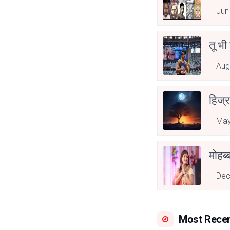
Jun
तू भी
Aug
हिज्र
May
Dec
Most Rece