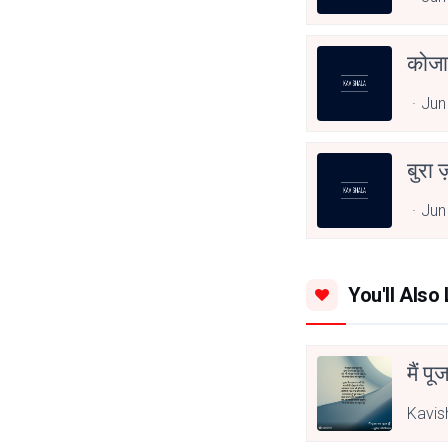
कोजा
Jun
बुरा 
Jun
You'll Also 
मैं पू
Kavis