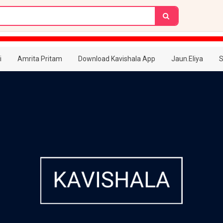
i
Amrita Pritam
Download Kavishala App
Jaun.Eliya
S