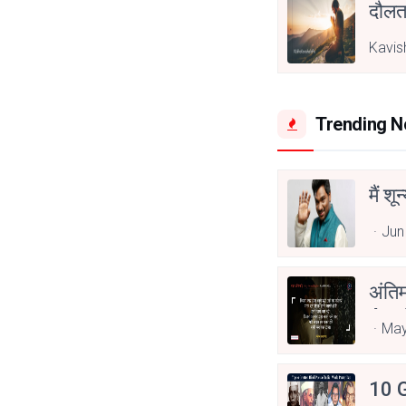
दौल
Kavis
Trending 
मैं शू
Jun
अंति
Asp
May
10 G