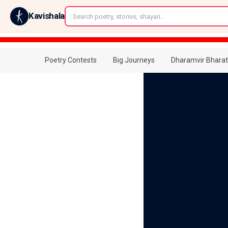
←
Kavishala
Poetry Contests
Big Journeys
Dharamvir Bharat