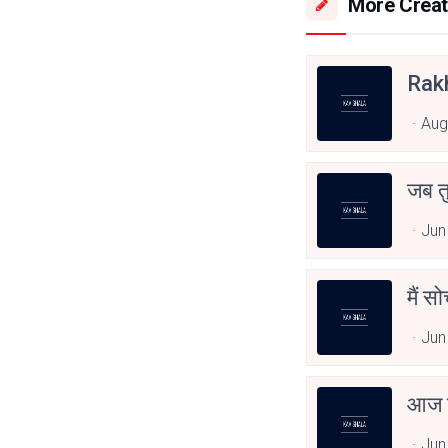
More Creat
Rak
Aug
जब त
Jun
मैं स
Jun
आज त
Jun