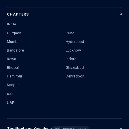
CHAPTERS
INDIA
Gurgaon
Pune
Mumbai
Hyderabad
Bangalore
Lucknow
Rewa
Indore
Bhopal
Ghaziabad
Hamirpur
Dehradoon
Kanpur
UAE
UAE
Top Poets on Kavishala
▾
300+ poets & writers