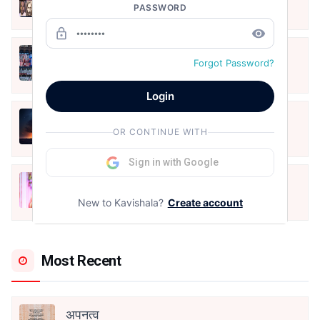
PASSWORD
Jun 16, 2020
lock_outline
remove_red_eye
तू भी है राणा का वंशज फेंक जहां तक भाला जाए:
Forgot Password?
वाहिद अली वाहिद
Aug 7, 2021
Login
हिज्र पे ये रात भी
OR CONTINUE WITH
May 12, 2024
Sign in with Google
मोहब्बत के सफ़र को एक हँसी आग़ाज़ दे देना -
अनामिका अम्बर जैन
New to Kavishala?
Create account
Dec 24, 2021
Most Recent
अपनत्व