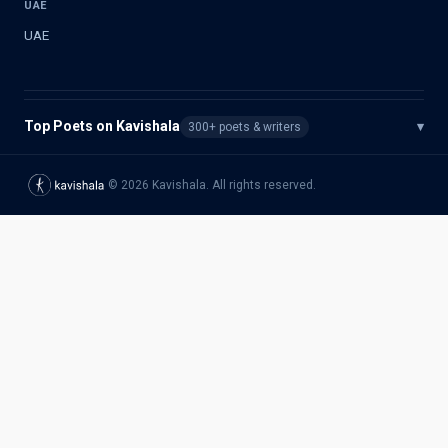
UAE
UAE
Top Poets on Kavishala
▾
300+ poets & writers
©
2026
Kavishala. All rights reserved.