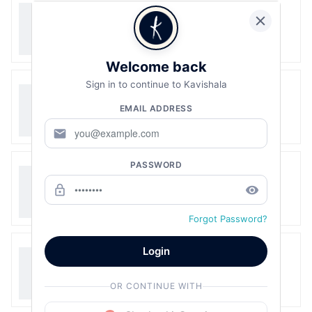
Welcome back
Sign in to continue to Kavishala
EMAIL ADDRESS
mail
PASSWORD
lock_outline
remove_red_eye
Forgot Password?
Login
OR CONTINUE WITH