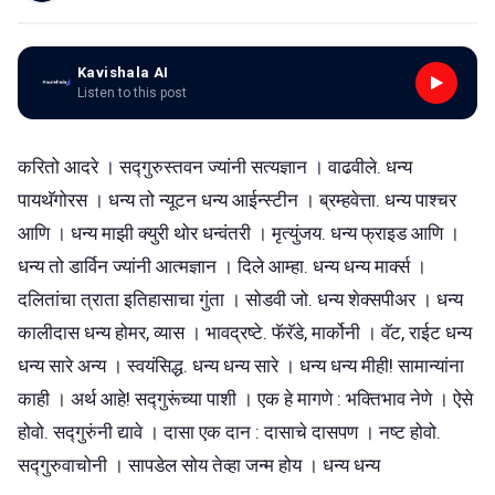
Kavishala AI
Listen to this post
करितो आदरे । सद्गुरुस्तवन ज्यांनी सत्यज्ञान । वाढवीले. धन्य
पायथॅगोरस । धन्य तो न्यूटन धन्य आईन्स्टीन । ब्रम्हवेत्ता. धन्य पाश्चर
आणि । धन्य माझी क्युरी थोर धन्वंतरी । मृत्युंजय. धन्य फ्राइड आणि ।
धन्य तो डार्विन ज्यांनी आत्मज्ञान । दिले आम्हा. धन्य धन्य मार्क्स ।
दलितांचा त्राता इतिहासाचा गुंता । सोडवी जो. धन्य शेक्सपीअर । धन्य
कालीदास धन्य होमर, व्यास । भावद्रष्टे. फॅरॅडे, मार्कोनी । वॅट, राईट धन्य
धन्य सारे अन्य । स्वयंसिद्ध. धन्य धन्य सारे । धन्य धन्य मीही! सामान्यांना
काही । अर्थ आहे! सद्गुरूंच्या पाशी । एक हे मागणे : भक्तिभाव नेणे । ऐसे
होवो. सद्गुरुंनी द्यावे । दासा एक दान : दासाचे दासपण । नष्ट होवो.
सद्गुरुवाचोनी । सापडेल सोय तेव्हा जन्म होय । धन्य धन्य