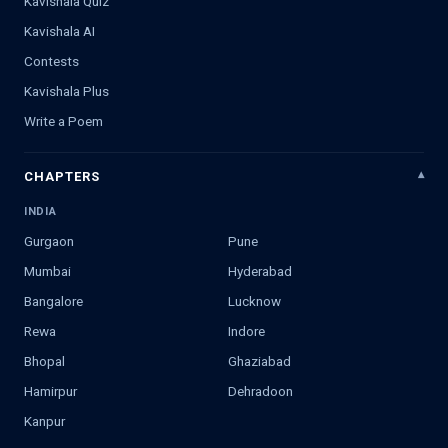
Kavishala Quiz
Kavishala AI
Contests
Kavishala Plus
Write a Poem
CHAPTERS
INDIA
Gurgaon
Pune
Mumbai
Hyderabad
Bangalore
Lucknow
Rewa
Indore
Bhopal
Ghaziabad
Hamirpur
Dehradoon
Kanpur