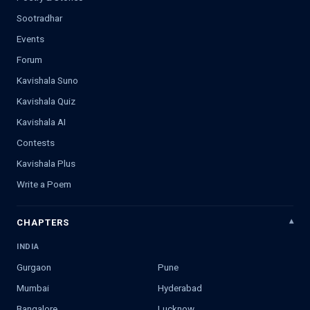
Sootradhar
Events
Forum
Kavishala Suno
Kavishala Quiz
Kavishala AI
Contests
Kavishala Plus
Write a Poem
CHAPTERS
INDIA
Gurgaon
Pune
Mumbai
Hyderabad
Bangalore
Lucknow