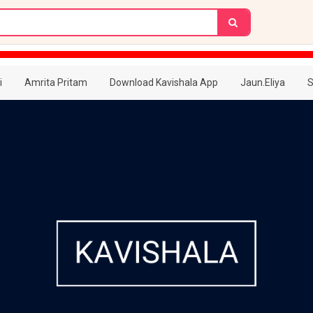
i
Amrita Pritam
Download Kavishala App
Jaun.Eliya
S