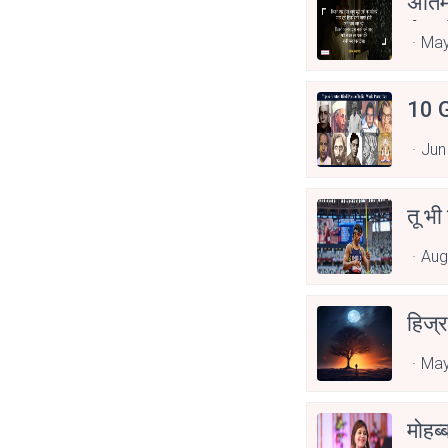
अंति
Asp
May
10 G
Jun
तू भी
Aug
हिज्र
May