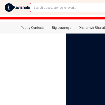
←
Kavishala
Poetry Contests
Big Journeys
Dharamvir Bharat