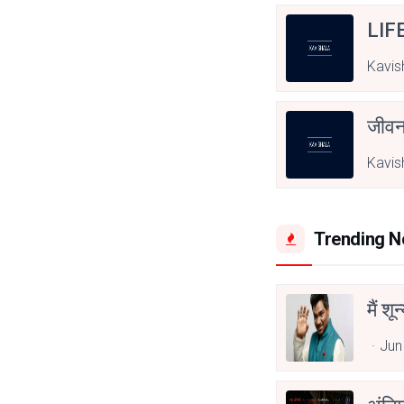
LIF
Kavis
जीवन
Kavis
Trending 
मैं शू
Jun