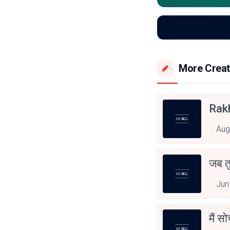
More Creat
Rak
Aug
जब त
Jun
मैं स