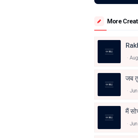
More Creat
Rak
Aug
जब त
Jun
मैं स
Jun