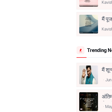
Kavis
मैं पू
Kavis
Trending 
मैं शू
Jun
अंति
Asp
May