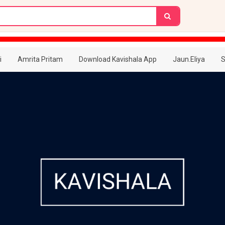
i
Amrita Pritam
Download Kavishala App
Jaun.Eliya
S