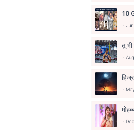
10 G
Jun
तू भी
Aug
हिज्र
May
Dec