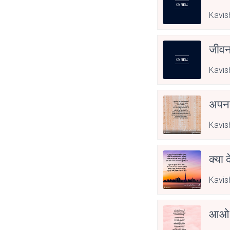
Kavis
जीवन
Kavis
अपनत
Kavis
क्या 
Kavis
आओ 