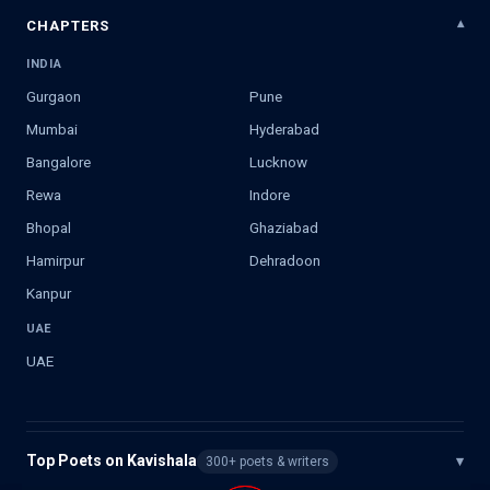
CHAPTERS
INDIA
Gurgaon
Pune
Mumbai
Hyderabad
Bangalore
Lucknow
Rewa
Indore
Bhopal
Ghaziabad
Hamirpur
Dehradoon
Kanpur
UAE
UAE
Top Poets on Kavishala
▾
300+ poets & writers