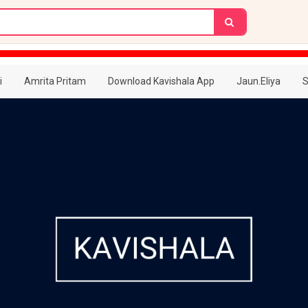
i
Amrita Pritam
Download Kavishala App
Jaun.Eliya
S