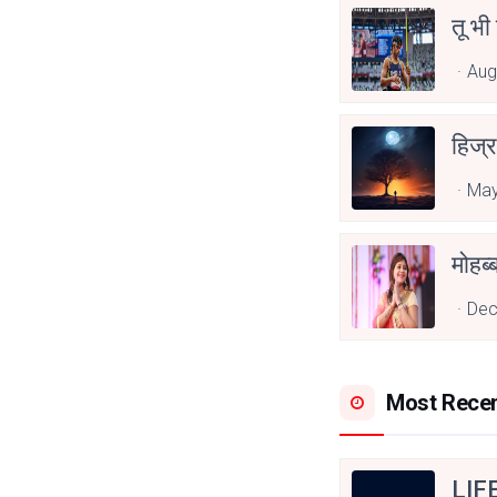
तू भी
Aug
हिज्र
May
Dec
Most Rece
LIF