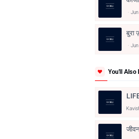
Jun
बुरा 
Jun
You'll Also 
LIF
Kavis
जीवन