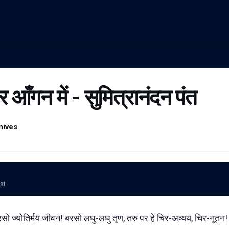
र आँगन में - सुमित्रानंदन पंत
hives
ost
रसो ज्योतिर्मय जीवन! बरसो लघु-लघु तृण, तरु पर हे चिर-अव्यय, चिर-नूतन! ब