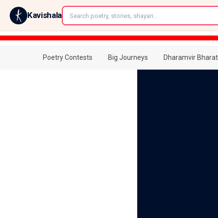
←
Kavishala
Poetry Contests
Big Journeys
Dharamvir Bharat