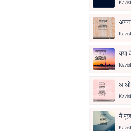
Kavis
अपनत
Kavis
क्या 
Kavis
आओ 
Kavis
मैं पू
Kavis