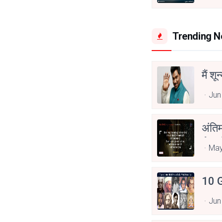
Trending 
मैं शू
Jun
अंति
Asp
May
10 G
Jun