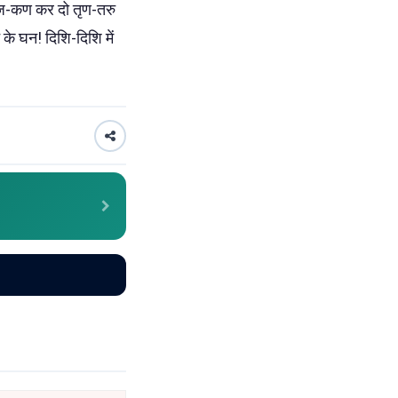
त रज-कण कर दो तृण-तरु
के घन! दिशि-दिशि में