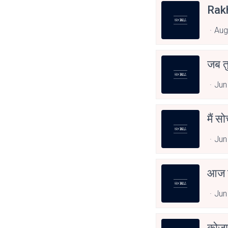
Rak
Aug
जब त
Jun
मैं स
Jun
आज त
Jun
कोजा