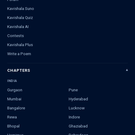
Kavishala Suno
Kavishala Quiz
Kavishala AI
Contests
Kavishala Plus
Write a Poem
CHAPTERS
INDIA
Gurgaon
Pune
Mumbai
Hyderabad
Bangalore
Lucknow
Rewa
Indore
Bhopal
Ghaziabad
Hamirpur
Dehradoon