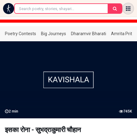
←
Poetry Contests
Big Journeys
Dharamvir Bharati
Amrita Prita
2
min
745K
इसका रोना - सुभद्राकुमारी चौहान