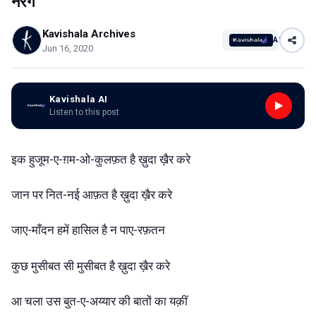
नैरंग
Kavishala Archives
AI
Jun 16, 2020
Kavishala AI
Listen to this post
इक
हुजूम-ए-ग़म-ओ-कुलफ़त
है
ख़ुदा
ख़ैर
करे
जान
पर
नित-नई
आफ़त
है
ख़ुदा
ख़ैर
करे
जाए-माँदन
हमें
हासिल
है
न
पाए-रफ़तन
कुछ
मुसीबत
सी
मुसीबत
है
ख़ुदा
ख़ैर
करे
आ
चला
उस
बुत-ए-अय्यार
की
बातों
का
यक़ीं