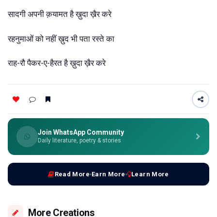
सादगी
अपनी
क़यामत
है
ख़ुदा
ख़ैर
करे
रहनुमाओं
को
नहीं
ख़ुद
भी
पता
रस्ते
का
राह-रौ
पैकर-ए-हैरत
है
ख़ुदा
ख़ैर
करे
Join WhatsApp Community
Daily literature, poetry & stories
Read More
Earn More
Learn More
More Creations