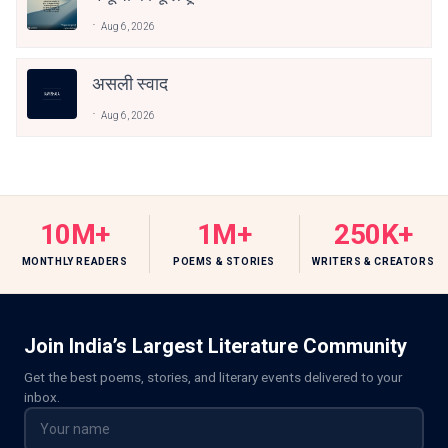
Aug 6, 2026
असली स्वाद
Aug 6, 2026
10M+
1M+
250K+
MONTHLY READERS
POEMS & STORIES
WRITERS & CREATORS
Join India’s Largest Literature Community
Get the best poems, stories, and literary events delivered to your
inbox.