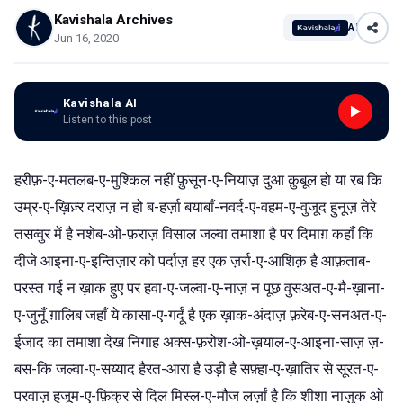
Kavishala Archives
AI
Jun 16, 2020
Kavishala AI
Listen to this post
हरीफ़-ए-मतलब-ए-मुश्किल नहीं फ़ुसून-ए-नियाज़ दुआ क़ुबूल हो या रब कि
उम्र-ए-ख़िज़्र दराज़ न हो ब-हर्ज़ा बयाबाँ-नवर्द-ए-वहम-ए-वुजूद हुनूज़ तेरे
तसव्वुर में है नशेब-ओ-फ़राज़ विसाल जल्वा तमाशा है पर दिमाग़ कहाँ कि
दीजे आइना-ए-इन्तिज़ार को पर्दाज़ हर एक ज़र्रा-ए-आशिक़ है आफ़ताब-
परस्त गई न ख़ाक हुए पर हवा-ए-जल्वा-ए-नाज़ न पूछ वुसअत-ए-मै-ख़ाना-
ए-जुनूँ ग़ालिब जहाँ ये कासा-ए-गर्दूं है एक ख़ाक-अंदाज़ फ़रेब-ए-सनअत-ए-
ईजाद का तमाशा देख निगाह अक्स-फ़रोश-ओ-ख़याल-ए-आइना-साज़ ज़-
बस-कि जल्वा-ए-सय्याद हैरत-आरा है उड़ी है सफ़्हा-ए-ख़ातिर से सूरत-ए-
परवाज़ हुजूम-ए-फ़िक्र से दिल मिस्ल-ए-मौज लर्ज़ां है कि शीशा नाज़ुक ओ