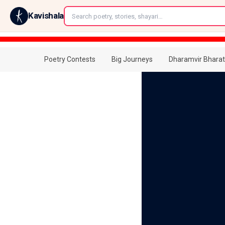
←
Kavishala
Poetry Contests
Big Journeys
Dharamvir Bharat