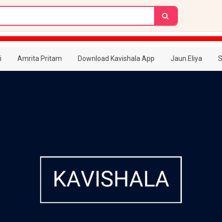
i
Amrita Pritam
Download Kavishala App
Jaun.Eliya
S