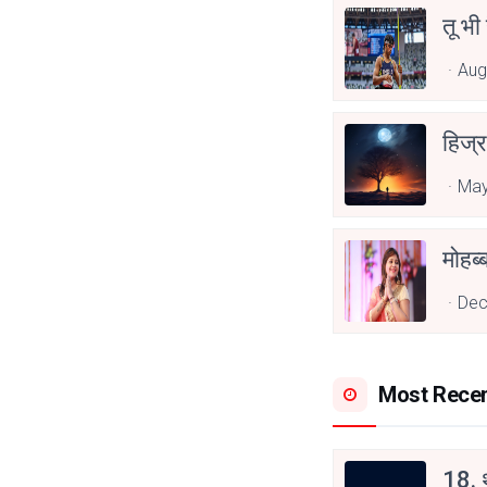
तू भी
Aug
हिज्र
May
Dec
Most Rece
18. थ