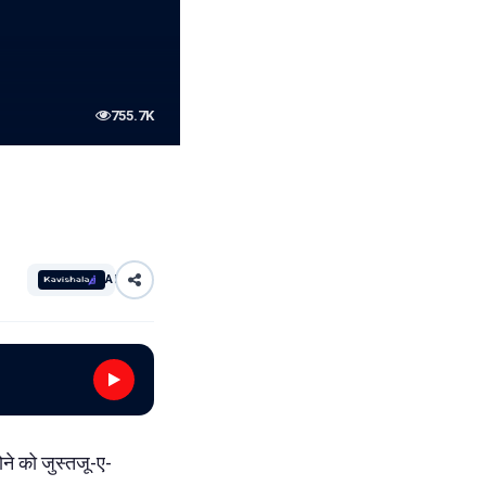
755.7K
AI
ोने को जुस्तजू-ए-