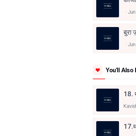
Jun
बुरा 
Jun
You'll Also 
18. थ
Kavis
17.थ