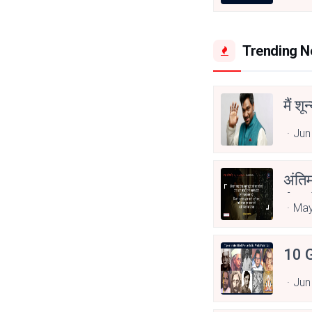
Trending 
मैं शू
Jun
अंति
Asp
May
10 G
Jun