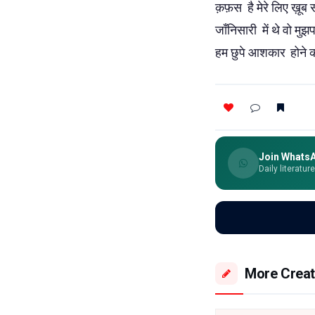
क़फ़स
है मेरे लिए ख़ू
जाँनिसारी
में थे वो मु
हम छुपे आशकार
होने क
Join Whats
Daily literatur
More Creat