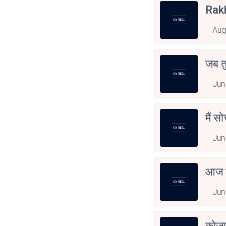
Rak
Aug
जब त
Jun
मैं स
Jun
आज त
Jun
कोजा