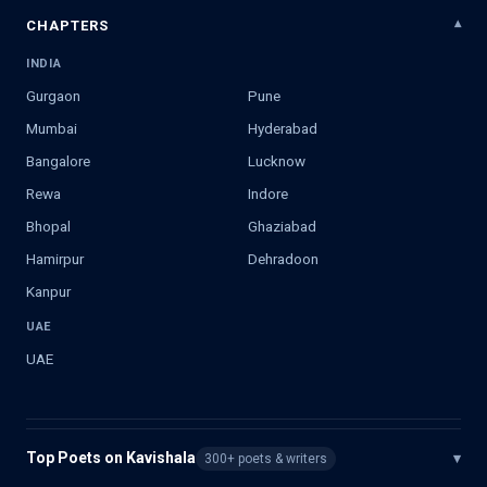
CHAPTERS
INDIA
Gurgaon
Pune
Mumbai
Hyderabad
Bangalore
Lucknow
Rewa
Indore
Bhopal
Ghaziabad
Hamirpur
Dehradoon
Kanpur
UAE
UAE
Top Poets on Kavishala
▾
300+ poets & writers