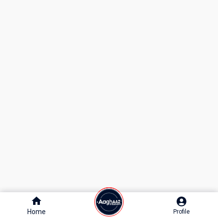
Home
Home
Profile
Profile