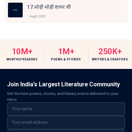
17.थोड़ी थोड़ी शायर सी
Aug 8, 2026
10M+
1M+
250K+
MONTHLY READERS
POEMS & STORIES
WRITERS & CREATORS
Join India’s Largest Literature Community
Get the best poems, stories, and literary events delivered to your
inbox.