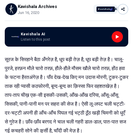
Kavishala Archives
AI
Jun 16, 2020
Kavishala AI
Listen to this post
सूरज के सिरहाने बैठा अँगरेज़ है, धूप बड़ी तेज़ है, धूप बड़ी तेज़ है। चालू-
पुरजे, हरफ़न मौले चारो तरफ़, हौले-हौले मौसम खौले चारो तरफ़, होंठ हवा
के फटना हैरतअंगेज़ है। पाँव देख-देख किए मन उदास मोरनी, टुकर-टुकर
ताक रही प्यासी कठफोरनी, बून्द-बून्द का क़िस्सा फिर वहशतखेज़ है।
ताप-ताप चीख़ एक-सी इसकी-उसकी, आँख-आँख दरिया, आँसू-आँसू
सिसकी, पानी-पानी मन पर सहरा की सेज है। ऐसी लू-लपट चली चट्टी-
दर-चट्टी अपनी ही आँच-आँच पिघल गई भट्ठी ठूँठ खड़ी चिमनी को धुएँ
से गुरेज है। छाँव-छाँव बरगद ने चाल चली गहरी डाल-डाल, पात-पात सज
गई कचहरी सोने की कुर्सी है, चाँदी की मेज़ है।