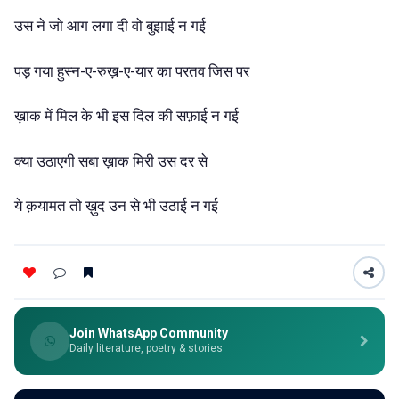
उस
ने
जो
आग
लगा
दी
वो
बुझाई
न
गई
पड़
गया
हुस्न-ए-रुख़-ए-यार
का
परतव
जिस
पर
ख़ाक
में
मिल
के
भी
इस
दिल
की
सफ़ाई
न
गई
क्या
उठाएगी
सबा
ख़ाक
मिरी
उस
दर
से
ये
क़यामत
तो
ख़ुद
उन
से
भी
उठाई
न
गई
Join WhatsApp Community
Daily literature, poetry & stories