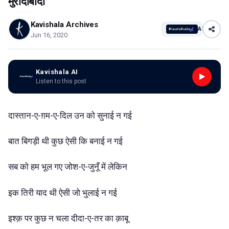
मुरादाबादी
Kavishala Archives
AI
Jun 16, 2020
Kavishala AI
Listen to this post
दास्तान-ए-ग़म-ए-दिल
उन
को
सुनाई
न
गई
बात
बिगड़ी
थी
कुछ
ऐसी
कि
बनाई
न
गई
सब
को
हम
भूल
गए
जोश-ए-जुनूँ
में
लेकिन
इक
तिरी
याद
थी
ऐसी
जो
भुलाई
न
गई
इश्क़
पर
कुछ
न
चला
दीदा-ए-तर
का
क़ाबू