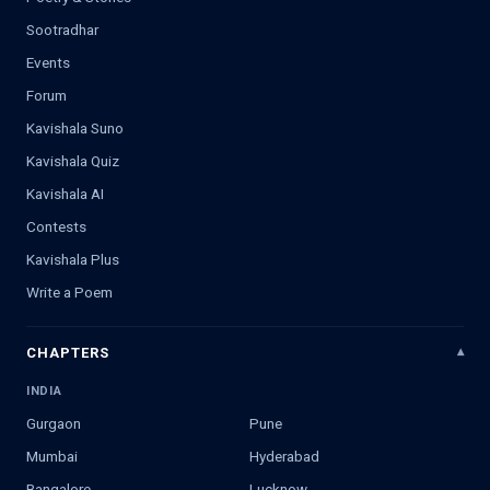
Sootradhar
Events
Forum
Kavishala Suno
Kavishala Quiz
Kavishala AI
Contests
Kavishala Plus
Write a Poem
CHAPTERS
INDIA
Gurgaon
Pune
Mumbai
Hyderabad
Bangalore
Lucknow