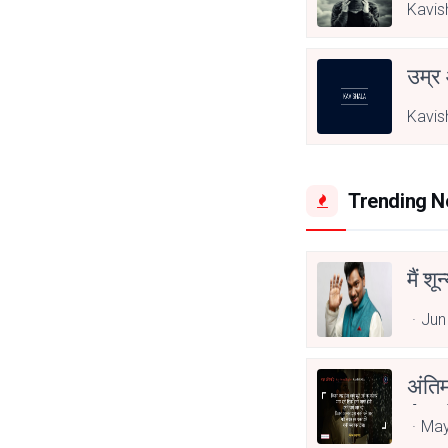
Kavis
उम्र
Kavis
Trending 
मैं शू
Jun
अंति
Asp
May