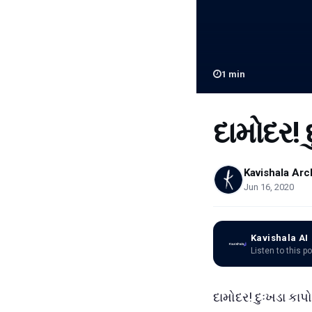
1
min
દામોદર! 
Kavishala Arc
Jun 16, 2020
Kavishala AI
Listen to this p
દામોદર! દુઃખડા કાપો