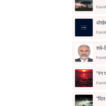
Kavis
धोखेब
Kavis
शबे-ह
Kavis
"रंग 
Kavis
"दिल