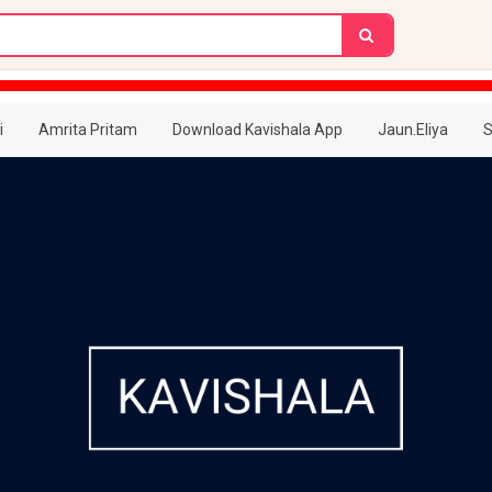
i
Amrita Pritam
Download Kavishala App
Jaun.Eliya
S