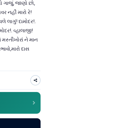
ો ગાજું, જાણો છો,
અવર નહીં મારો રે!
લે લાગું! દામોદર!.
ામોદર!. વ્હાલાજી!
ં મસ્તીખોરાં ને માન
 નિભાવો,મારો દાસ