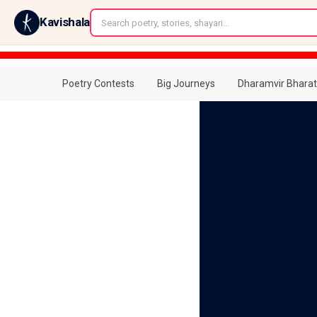
←
Kavishala
Poetry Contests
Big Journeys
Dharamvir Bharat