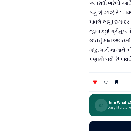
અપરાધી ભરેલો આધિવ્ય
કહું શું ઝાઝું રે? પ
પાવલે લાગું! દામોદર!
વ્હાલાજી! શ્રીમુખ પો
જનનું માન જગતમાં વધ
મોટું, માર્યે ના માને
પણાનો દાવો રે! પાવલ
Join Whats
Daily literatur