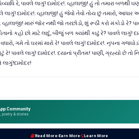
ાધિ રે, પાવલે લાગું! દામોદર!. વ્હાલાજી! હું તો તમારા બળથી ઘણ
ાવલે લાગું! દામોદર!. વ્હાલાજી! હું જેવો તેવો તોય છું તમારો, આધાર 
. વ્હાલાજી! મારું જોર નથી જો તરછોડો, શું રૂઠી કરો મંકોડો રે? પાવ
તાનો કહો છો માટે લાદું, બીજું બળ ક્યાંથી કાઢું રે? પાવલે લાગું! દ
ારો, ગમે તો ઘરમાં મારો રે! પાવલે લાગું! દામોદર!. નૃપના ગજઘોડા
 ખોટું રે! પાવલે લાગું! દામોદર!. દયાનાં પ્રીતમ! પાણી, ગ્રહ્યો છે તો
ે લાગું!દામોદર!
App Community
e, poetry & stories
Read More
Earn More
Learn More