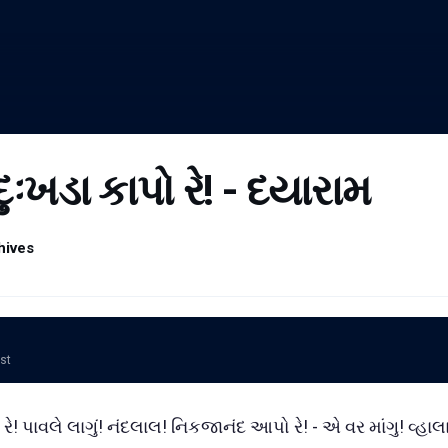
દુઃખડા કાપો રે! - દયારામ
hives
ost
 રે! પાવલે લાગું! નંદલાલ! નિકજાનંદ આપો રે! - એ વર માંગુ! વ્હાલ