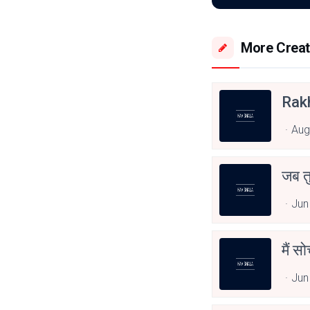
More Creat
Rak
Aug
जब त
Jun
मैं स
Jun