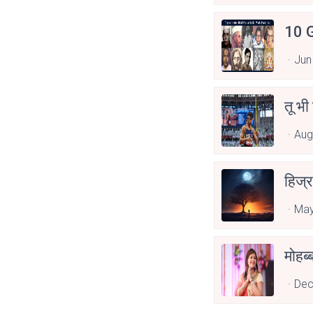
10 G
Jun
तू भी
Aug
हिज्र
May
Dec