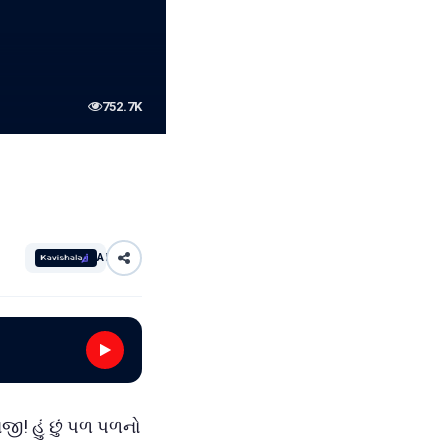
752.7K
AI
ાજી! હું છું પળ પળનો