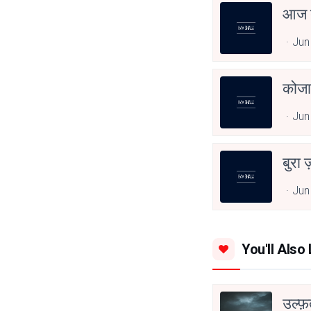
आज त
Jun
कोजा
Jun
बुरा 
Jun
You'll Also 
उल्फ़