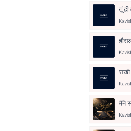
तूं ह
Kavis
हौसला
Kavis
राखी
Kavis
मैंने
Kavis