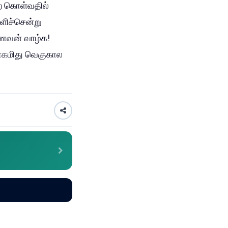
றை கொள்வதில்
பளிச்சென்று
ைவன் வாழ்க!
யோகமிது வெகுகால