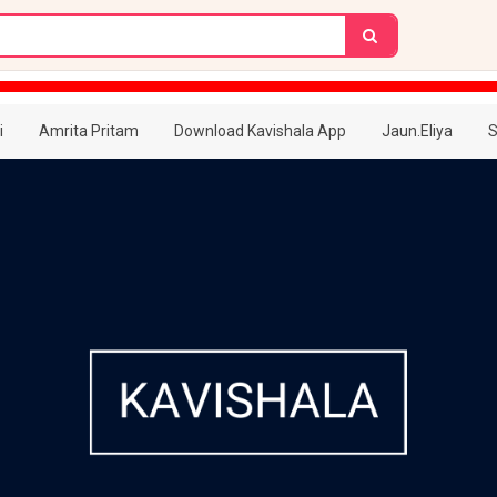
i
Amrita Pritam
Download Kavishala App
Jaun.Eliya
S