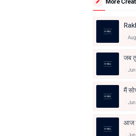
More Creat
Rak
Aug
जब त
Jun
मैं स
Jun
आज त
Jun