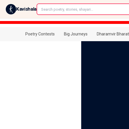
←
Kavishala
Poetry Contests
Big Journeys
Dharamvir Bharat