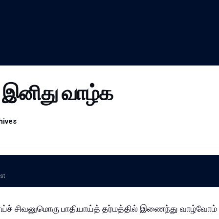
் இனிது வாழ்க
hives
ost
ய்ச் சிவனுமொரு பாதியாய்த் தர்மத்தில் இணைந்து வாழ்வோம்