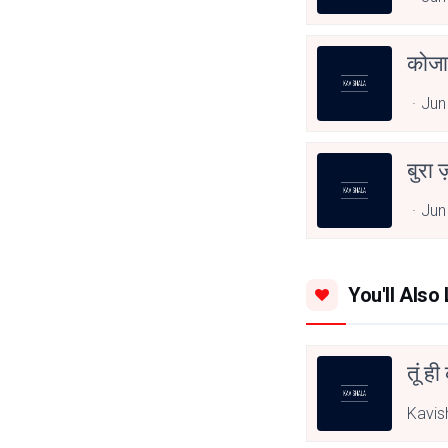
कोजा
Jun
बुरा 
Jun
You'll Also 
तूं ह
Kavis