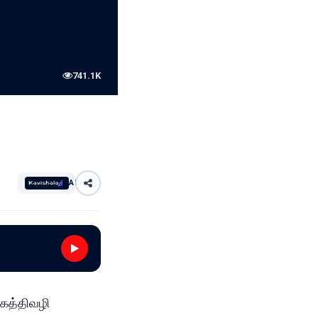
741.1K
AI
 கத்திவழி