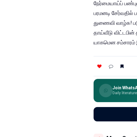
நேர்மையாய்ப் பண்
பரமனடி சேர்வதில் 
துணைவி வாழ்க! ப
தாய்வீடு விட்டபி
யாகமென சம்சாரம் 
Join Whats
Daily literatur