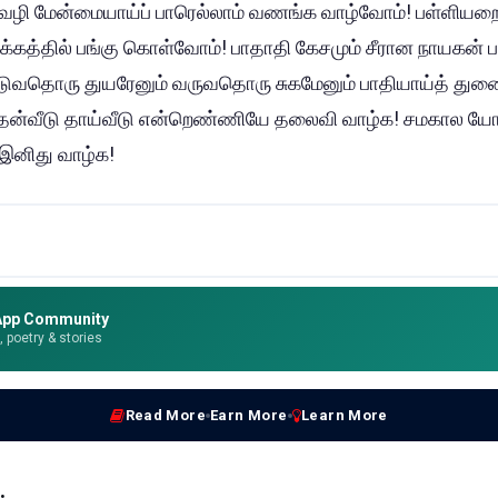
புவழி மேன்மையாய்ப் பாரெல்லாம் வணங்க வாழ்வோம்! பள்ளிய
பக்கத்தில் பங்கு கொள்வோம்! பாதாதி கேசமும் சீரான நாயகன் 
டுவதொரு துயரேனும் வருவதொரு சுகமேனும் பாதியாய்த் துண
ன் தன்வீடு தாய்வீடு என்றெண்ணியே தலைவி வாழ்க! சமகால 
இனிது வாழ்க!
App Community
e, poetry & stories
Read More
Earn More
Learn More