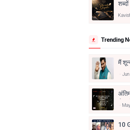
शब्दो
Kavis
Trending 
मैं शू
Jun
अंति
Asp
May
10 G