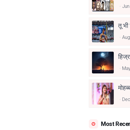
Jun
तू भी
Aug
हिज्र
May
Dec
Most Rece