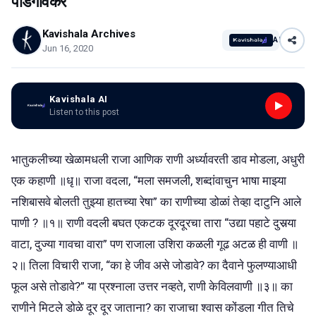
पाडगांवकर
Kavishala Archives
AI
Jun 16, 2020
Kavishala AI
Listen to this post
भातुकलीच्या खेळामधली राजा आणिक राणी अर्ध्यावरती डाव मोडला, अधुरी
एक कहाणी ॥धृ॥ राजा वदला, “मला समजली, शब्दांवाचुन भाषा माझ्या
नशिबासवे बोलती तुझ्या हातच्या रेषा” का राणीच्या डोळां तेव्हा दाटुनि आले
पाणी ? ॥१॥ राणी वदली बघत एकटक दूरदूरचा तारा “उद्या पहाटे दुसर्‍या
वाटा, दुज्या गावचा वारा” पण राजाला उशिरा कळली गूढ अटळ ही वाणी ॥
२॥ तिला विचारी राजा, “का हे जीव असे जोडावे? का दैवाने फुलण्याआधी
फूल असे तोडावे?” या प्रश्नाला उत्तर नव्हते, राणी केविलवाणी ॥३॥ का
राणीने मिटले डोळे दूर दूर जाताना? का राजाचा श्वास कोंडला गीत तिचे