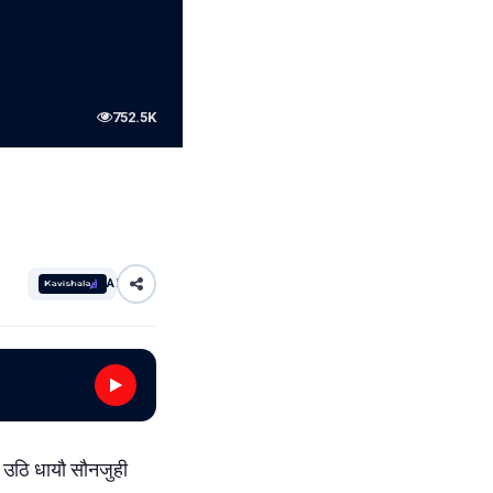
752.5K
AI
कै उठि धायौ सौनजुही