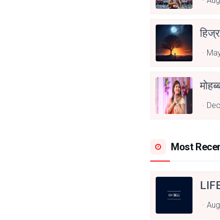
Aug
हिज्र
May
Dec
Most Rece
LIF
Aug