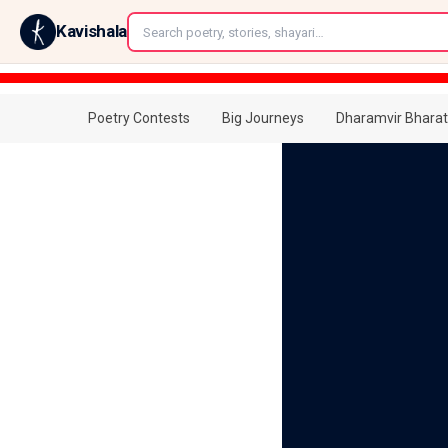
←
Kavishala
Poetry Contests
Big Journeys
Dharamvir Bharat