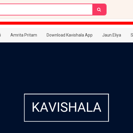
i
Amrita Pritam
Download Kavishala App
Jaun.Eliya
S