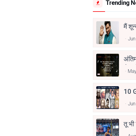
Trending 
मैं शू
Jun
अंति
Asp
May
10 G
Jun
तू भी