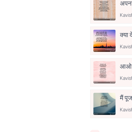
अपनत
Kavis
क्या 
Kavis
आओ 
Kavis
मैं पू
Kavis