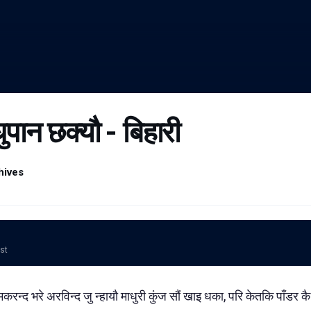
ुपान छक्यौ - बिहारी
hives
ost
करन्द भरे अरविन्द जु न्हायौ माधुरी कुंज सौं खाइ धका, परि केतकि पाँडर 