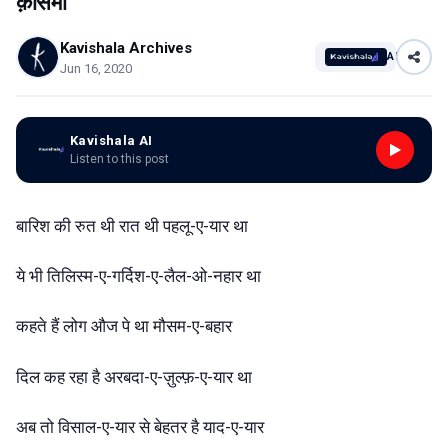
क़ासमी
Kavishala Archives
AI
Jun 16, 2020
Kavishala AI
Listen to this post
बारिश
की
रुत
थी
रात
थी
पहलू-ए-यार
था
ये
भी
तिलिस्म-ए-गर्दिश-ए-लैल-ओ-नहार
था
कहते
हैं
लोग
औज
पे
था
मौसम-ए-बहार
दिल
कह
रहा
है
अरबदा-ए-ज़ुल्फ़-ए-यार
था
अब
तो
विसाल-ए-यार
से
बेहतर
है
याद-ए-यार