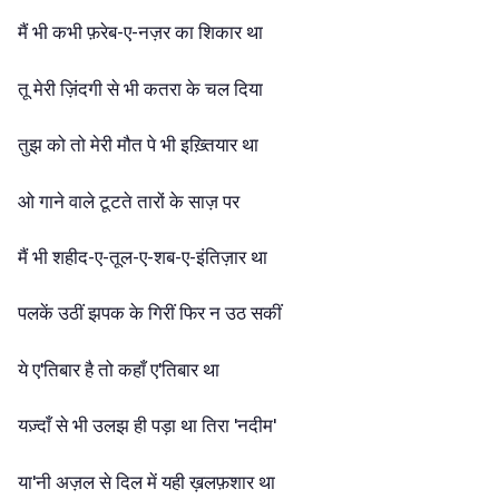
मैं
भी
कभी
फ़रेब-ए-नज़र
का
शिकार
था
तू
मेरी
ज़िंदगी
से
भी
कतरा
के
चल
दिया
तुझ
को
तो
मेरी
मौत
पे
भी
इख़्तियार
था
ओ
गाने
वाले
टूटते
तारों
के
साज़
पर
मैं
भी
शहीद-ए-तूल-ए-शब-ए-इंतिज़ार
था
पलकें
उठीं
झपक
के
गिरीं
फिर
न
उठ
सकीं
ये
ए'तिबार
है
तो
कहाँ
ए'तिबार
था
यज़्दाँ
से
भी
उलझ
ही
पड़ा
था
तिरा
'नदीम'
या'नी
अज़ल
से
दिल
में
यही
ख़लफ़शार
था