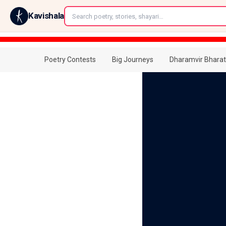
←
Kavishala
Poetry Contests
Big Journeys
Dharamvir Bharat