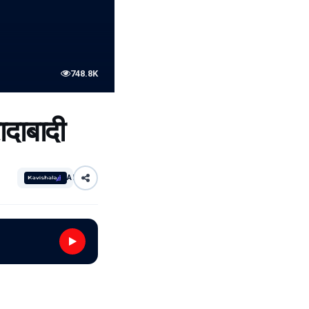
748.8K
ादाबादी
AI