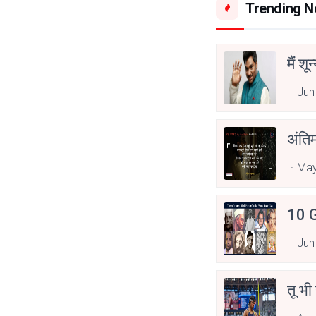
Trending 
मैं शू
Jun
अंति
Asp
May
10 G
Jun
तू भी