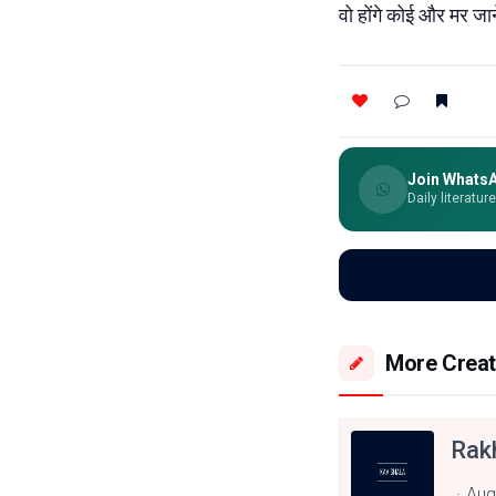
वो
होंगे
कोई
और
मर
जा
Join Whats
Daily literatur
More Creat
Rak
Aug