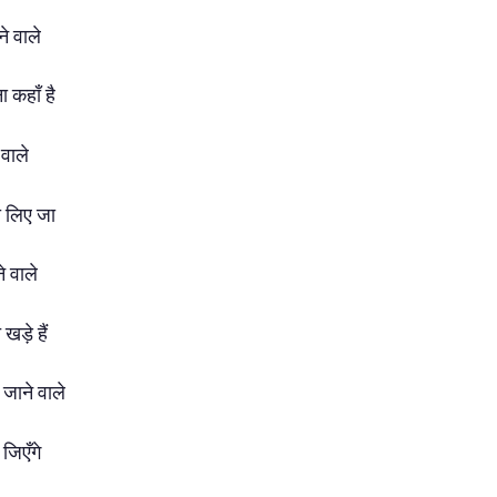
ने
वाले
ना
कहाँ
है
े
वाले
ी
लिए
जा
ने
वाले
त
खड़े
हैं
र
जाने
वाले
ं
जिएँगे