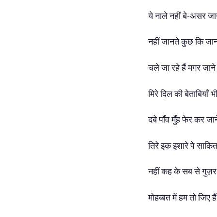
ये
नाले
नहीं
बे-असर
जा
नहीं
जानते
कुछ
कि
जा
चले
जा
रहे
हैं
मगर
जान
मिरे
दिल
की
बेताबियाँ
भ
दबे
पाँव
मुँह
फेर
कर
जा
तिरे
इक
इशारे
पे
साकि
नहीं
कह
के
सब
से
गुज़
मोहब्बत
में
हम
तो
जिए
है