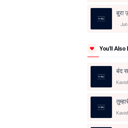
बुरा 
Jun
You'll Also 
बंद स
Kavis
तुम्हा
Kavis