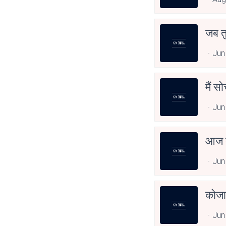
जब त
Jun
मैं स
Jun
आज त
Jun
कोजा
Jun