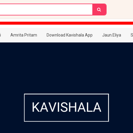
i
Amrita Pritam
Download Kavishala App
Jaun.Eliya
S