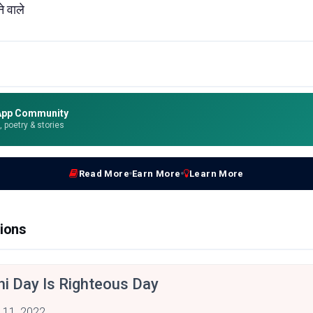
ने
वाले
App Community
e, poetry & stories
Read More
Earn More
Learn More
ions
hi Day Is Righteous Day
 11, 2022