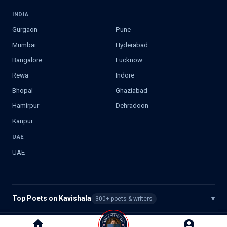
INDIA
Gurgaon
Pune
Mumbai
Hyderabad
Bangalore
Lucknow
Rewa
Indore
Bhopal
Ghaziabad
Hamirpur
Dehradoon
Kanpur
UAE
UAE
Top Poets on Kavishala
▾
300+ poets & writers