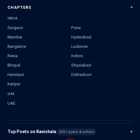
CHAPTERS
INDIA
Gurgaon
Pune
Mumbai
Hyderabad
Bangalore
Lucknow
Rewa
Indore
Bhopal
Ghaziabad
Hamirpur
Dehradoon
Kanpur
UAE
UAE
Top Poets on Kavishala
▾
300+ poets & writers