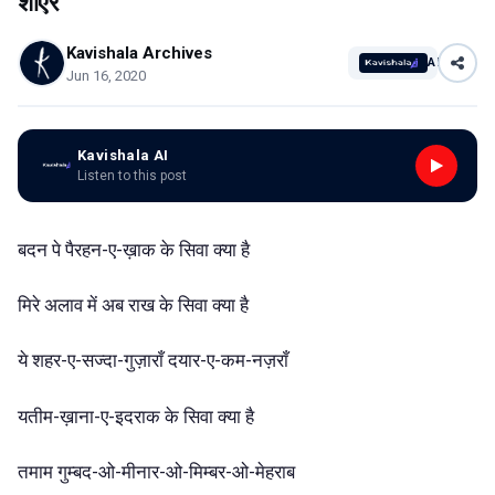
शाएर
Kavishala Archives
AI
Jun 16, 2020
Kavishala AI
Listen to this post
बदन
पे
पैरहन-ए-ख़ाक
के
सिवा
क्या
है
मिरे
अलाव
में
अब
राख
के
सिवा
क्या
है
ये
शहर-ए-सज्दा-गुज़ाराँ
दयार-ए-कम-नज़राँ
यतीम-ख़ाना-ए-इदराक
के
सिवा
क्या
है
तमाम
गुम्बद-ओ-मीनार-ओ-मिम्बर-ओ-मेहराब