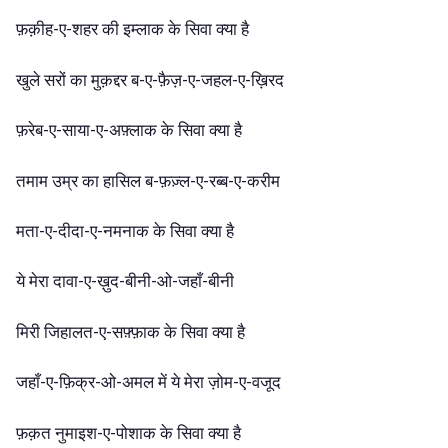
फ़क़ीह-ए-शहर
की
इम्लाक
के
सिवा
क्या
है
खुले
सरों
का
मुक़द्दर
ब-ए-फ़ैज़-ए-जहल-ए-ख़िरद
फ़रेब-ए-साया-ए-अफ़्लाक
के
सिवा
क्या
है
तमाम
उम्र
का
हासिल
ब-फ़ज़्ल-ए-रब्ब-ए-करीम
मता-ए-दीदा-ए-नमनाक
के
सिवा
क्या
है
ये
मेरा
दावा-ए-ख़ुद-बीनी-ओ-जहाँ-बीनी
मिरी
जिहालत-ए-सफ़्फ़ाक
के
सिवा
क्या
है
जहाँ-ए-फ़िक्र-ओ-अमल
में
ये
मेरा
ज़ोम-ए-वजूद
फ़क़त
नुमाइश-ए-पोशाक
के
सिवा
क्या
है