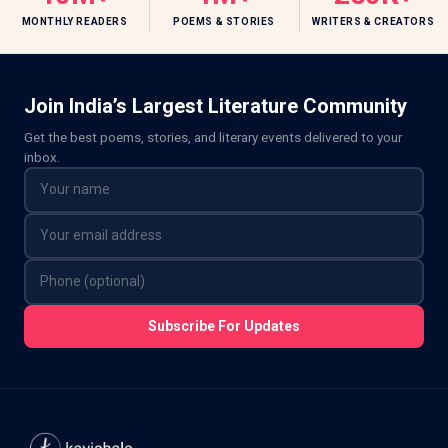
MONTHLY READERS
POEMS & STORIES
WRITERS & CREATORS
Join India’s Largest Literature Community
Get the best poems, stories, and literary events delivered to your
inbox.
Subscribe For Updates