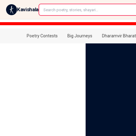
←
Kavishala
Poetry Contests
Big Journeys
Dharamvir Bharat