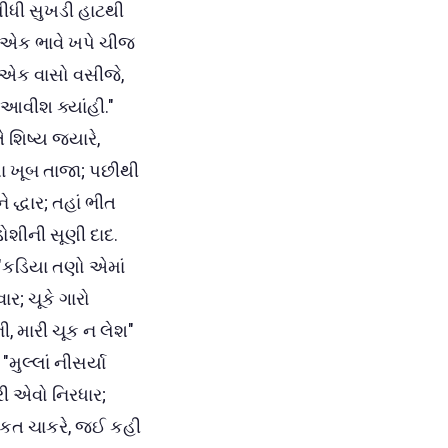
 લીધી સુખડી હાટથી
હુ એક ભાવે ખપે ચીજ
ાં એક વાસો વસીજે,
ન આવીશ ક્યાંહી."
ે શિષ્ય જયારે,
યા ખૂબ તાજા; પછીથી
 દ્ધાર; તહાં ભીત
ડોશીની સૂણી દાદ.
ે, "કડિયા તણો એમાં
ર; ચૂકે ગારો
ી, મારી ચૂક ન લેશ"
ુલ્લાં નીસર્યા
કરી એવો નિરધાર;
હકીકત ચાકરે, જઈ કહી