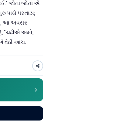
ઈ." જોતાં જોતાં એ
ુરુ પાસે પસ્તાય;
કાન, આ અવસર
 કહે, "ચઢીએ અમો,
ગે વેઠી આંચ.