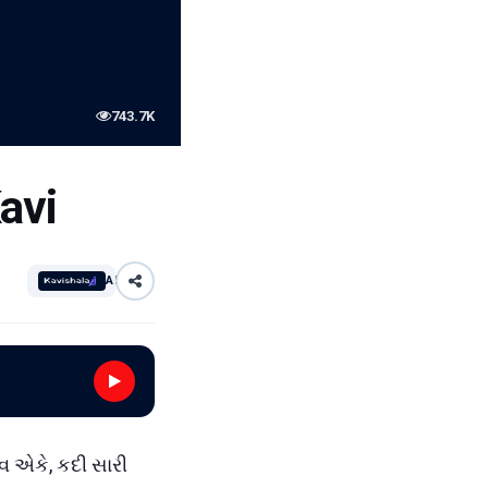
743.7K
avi
AI
ભાવ એકે, કદી સારી