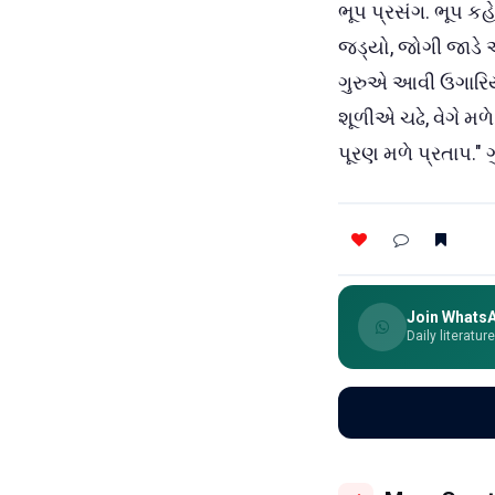
ભૂપ પ્રસંગ. ભૂપ કહ
જડ્યો, જોગી જાડે અ
ગુરુએ આવી ઉગારિય
શૂળીએ ચઢે, વેગે મળે
પૂરણ મળે પ્રતાપ." ગ
Join Whats
Daily literatur