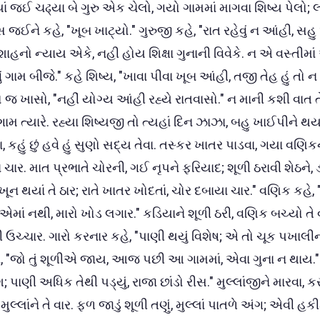
 ત્યાં જઈ ચઢ્યા બે ગુરુ એક ચેલો, ગયો ગામમાં માગવા શિષ્ય પેલો;
જઈને કહે, "ખૂબ ખાટ્યો." ગુરુજી કહે, "રાત રહેવું ન આંહી, સ
 શાહનો ન્યાય એકે, નહી હોય શિક્ષા ગુનાની વિવેકે. ન એ વસ્તીમ
 ગામ બીજે." કહે શિષ્ય, "ખાવા પીવા ખૂબ આંહી, તજી તેહ હું તો 
 જ ખાસો, "નહીં યોગ્ય આંહી રહ્યે રાતવાસો." ન માની કશી વાત ત
ામ ત્યારે. રહ્યા શિષ્યજી તો ત્યહાં દિન ઝાઝા, બહુ ખાઈપીને થ
 કહું છું હવે હું સુણો સદ્ય તેવા. તસ્કર ખાતર પાડવા, ગયા વણિકને
 ચાર. માત પ્રભાતે ચોરની, ગઈ નૃપને ફરિયાદ; શૂળી ઠરાવી શેઠને, 
ં, ખૂન થયાં તે ઠાર; રાતે ખાતર ખોદતાં, ચોર દબાયા ચાર." વણિક કહ
એમાં નથી, મારો ખોડ લગાર." કડિયાને શૂળી ઠરી, વણિક બચ્યો તે વા
 ઉચ્ચાર. ગારો કરનાર કહે, "પાણી થયું વિશેષ; એ તો ચૂક પખાલીન
, "જો તું શૂળીએ જાય, આજ પછી આ ગામમાં, એવા ગુના ન થાય." "મ
દિશ; પાણી અધિક તેથી પડ્યું, રાજા છાંડો રીસ." મુલ્લાંજીને મારવા, 
ુલ્લાંને તે વાર. ફળ જાડું શૂળી તણું, મુલ્લાં પાતળે અંગ; એવી 