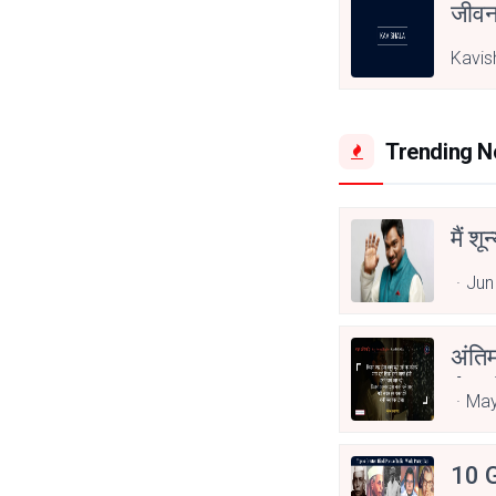
जीवन
Kavis
Trending 
मैं शू
Jun
अंति
Asp
May
10 G