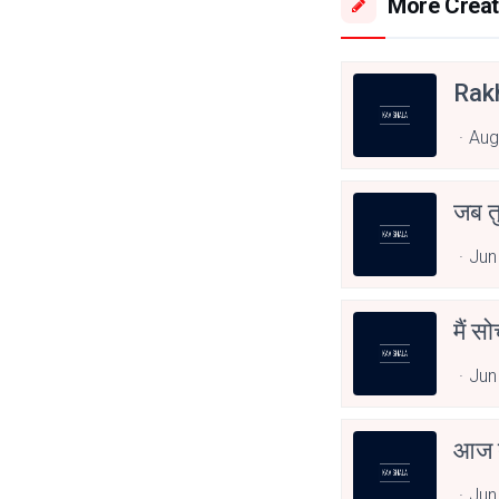
More Creat
Rak
Aug
जब त
Jun
मैं स
Jun
आज त
Jun