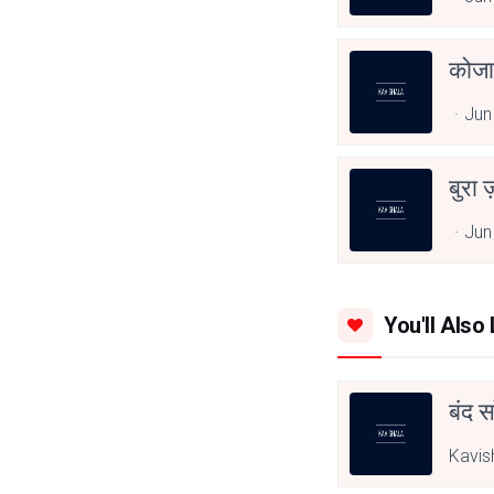
कोजा
Jun
बुरा 
Jun
You'll Also 
बंद स
Kavis