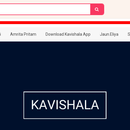
i
Amrita Pritam
Download Kavishala App
Jaun.Eliya
S