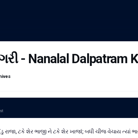
નગરી - Nanalal Dalpatram K
hives
ost
ંડુ રાજા, ટકે શેર ભાજી ને ટકે શેર ખાજાં; બધી ચીજ વેચાય ત્યાં 