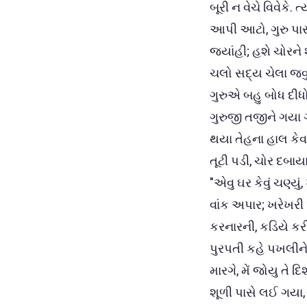
બૂરી ન વેચે વિવેકે.
આપી આટો, ગુરુ પાસ 
જ્યાંહી; હશે ચોરને
ચલો સદ્ય ચેલા જવું
ગુરુએ બહુ બોધ દીધો
ગુરુજી તજીને ગયા ગ
થયા તેહના હાલ કેવા,
તૂટી પડી, ચોર દબાયા
"એવુ ઘર કેવું ચણ્યુ
વાંક અપાર; ખરેખરી 
કરનારની, કડિયે કરી
પુરપતી કહે પખલીને
મારગે, મેં જોયુ તે 
શૂળી પાસે લઈ ગયા, મ