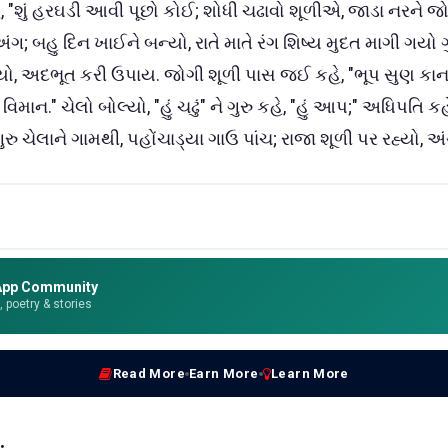
ે, "શું હરઘડી આવી પૂછો કોઈ; શોધી ચઢાવો શૂળીએ, જાડા નરને જો
ંગ; બહુ દિન ખાઈને બન્યો, રાતે માતે રંગ શિષ્ય મુદત માગી ગયો ગ
ો, અદભૂત કરી ઉપાય. જોગી શૂળી પાસ જઈ કહે, "ભૂપ સુણ 
 વિમાન." ચેલો બોલ્યો, "હું ચઢું" ને ગુરુ કહે, "હું આપ;" અધિપતિ
ુરુ ચેલાને ગામથી, પહોંચાડ્યા ગાઉ પાંચ; રાજા શૂળી પર રહ્યો, અં
App Community
e, poetry & stories
Read More
Earn More
Learn More