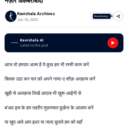
नज़ीर अकबराबादी
Kavishala Archives
AI
Jun 16, 2020
Kavishala AI
Listen to this post
आज
तो
हमदम
अज़्म
है
ये
कुछ
हम
भी
रस्मी
काम
करें
क्लिक
उठा
कर
यार
को
अपने
नामा-ए-शौक़
अरक़ाम
करें
ख़ूबी
से
अलक़ाब
लिखें
आदाब
भी
ख़ुश-आईनी
से
ब'अद
इस
के
हम
तहरीर
मुफ़स्सल
फ़ुर्क़त
के
आलाम
करें
या
ख़ुद
आवे
आप
इधर
या
जल्द
बुलावे
हम
को
वहाँ