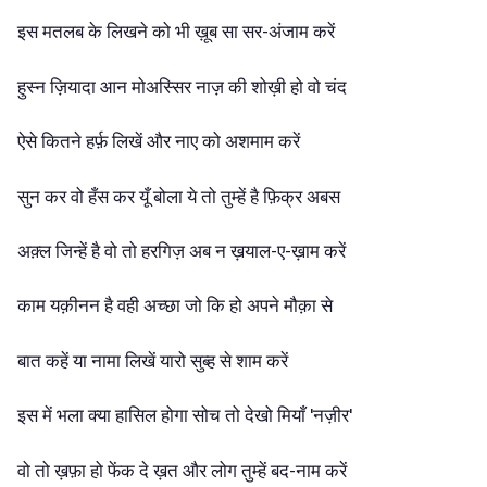
इस
मतलब
के
लिखने
को
भी
ख़ूब
सा
सर-अंजाम
करें
हुस्न
ज़ियादा
आन
मोअस्सिर
नाज़
की
शोख़ी
हो
वो
चंद
ऐसे
कितने
हर्फ़
लिखें
और
नाए
को
अशमाम
करें
सुन
कर
वो
हँस
कर
यूँ
बोला
ये
तो
तुम्हें
है
फ़िक्र
अबस
अक़्ल
जिन्हें
है
वो
तो
हरगिज़
अब
न
ख़याल-ए-ख़ाम
करें
काम
यक़ीनन
है
वही
अच्छा
जो
कि
हो
अपने
मौक़ा
से
बात
कहें
या
नामा
लिखें
यारो
सुब्ह
से
शाम
करें
इस
में
भला
क्या
हासिल
होगा
सोच
तो
देखो
मियाँ
'नज़ीर'
वो
तो
ख़फ़ा
हो
फेंक
दे
ख़त
और
लोग
तुम्हें
बद-नाम
करें