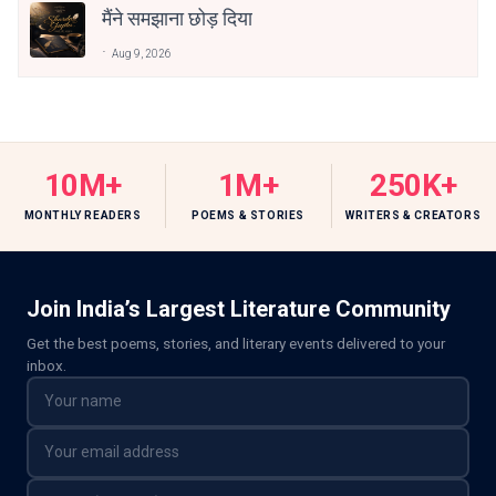
मैंने समझाना छोड़ दिया
Aug 9, 2026
10M+
1M+
250K+
MONTHLY READERS
POEMS & STORIES
WRITERS & CREATORS
Join India’s Largest Literature Community
Get the best poems, stories, and literary events delivered to your
inbox.