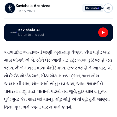
Kavishala Archives
AI
Jun 16, 2020
Kavishala AI
Listen to this post
આભડછેટ અંત્યજની જણી, બ્રાહ્મણ વૈષ્ણવ કીધા ધણી; બારે
માસ ભોગવે એ બે, સૌને ઘેર આવી ગઇ રહે; અખા હરિ જાણે જડ
જાય, નૈં તો મનસા વાચા પેશીરે કાય. ઇશ્વર જાણે તે આચાર, એ
તો છે ઉપલો ઉપચાર; મીઠાં મૌડાં માન્યાં દ્રાક્ષ, અન્ન નોય
અન્નમાંની રાખ; સોનામખી સોનું નવ થાય, અખા આંધળીને
પાથરતાં વાણું વાય. પોતાનાં પડખાં નવ જુવે, હાડ ચામડા મુરખ
ધુવે; શુદ્ધ કેમ થાય જો ચામડું, મોટું માંહે એ વાંકડું; હરી જાણ્યા
વિના ભૂલા ભમે, અખા પાર ન પામે ક્યમે.