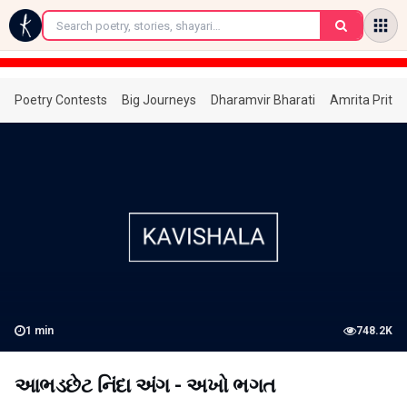
←
Poetry Contests
Big Journeys
Dharamvir Bharati
Amrita Prita
1
min
748.2K
આભડછેટ નિંદા અંગ - અખો ભગત