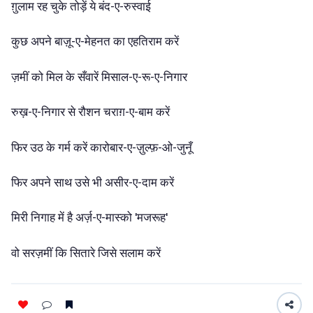
ग़ुलाम
रह
चुके
तोड़ें
ये
बंद-ए-रुस्वाई
कुछ
अपने
बाज़ू-ए-मेहनत
का
एहतिराम
करें
ज़मीं
को
मिल
के
सँवारें
मिसाल-ए-रू-ए-निगार
रुख़-ए-निगार
से
रौशन
चराग़-ए-बाम
करें
फिर
उठ
के
गर्म
करें
कारोबार-ए-ज़ुल्फ़-ओ-जुनूँ
फिर
अपने
साथ
उसे
भी
असीर-ए-दाम
करें
मिरी
निगाह
में
है
अर्ज़-ए-मास्को
'मजरूह'
वो
सरज़मीं
कि
सितारे
जिसे
सलाम
करें