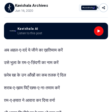
Kavishala Archives
AI
Jun 16, 2020
Kavishala AI
Listen to this post
अब
अहल-ए-दर्द
ये
जीने
का
एहतिमाम
करें
उसे
भुला
के
ग़म-ए-ज़िंदगी
का
नाम
करें
फ़रेब
खा
के
उन
आँखों
का
कब
तलक
ऐ
दिल
शराब-ए-ख़ाम
पिएँ
रक़्स-ए-ना-तमाम
करें
ग़म-ए-हयात
ने
आवारा
कर
दिया
वर्ना