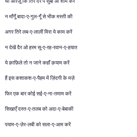
थी
आरज़ू
कि
तिरे
दर
पे
सुब्ह
ओ
शाम
करें
न
माँगूँ
बादा-ए-गुल-गूँ
से
भीक
मस्ती
की
अगर
तिरे
लब-ए-लालीं
मिरा
ये
काम
करें
न
देखें
दैर
ओ
हरम
सू-ए-रह-रवान-ए-हयात
ये
क़ाफ़िले
तो
न
जाने
कहाँ
क़याम
करें
हैं
इस
कशाकश-ए-पैहम
में
ज़िंदगी
के
मज़े
फिर
एक
बार
कोई
सई-ए-ना-तमाम
करें
सिखाएँ
दस्त-ए-तलब
को
अदा-ए-बेबाकी
पयाम-ए-ज़ेर-लबी
को
सला-ए-आम
करें