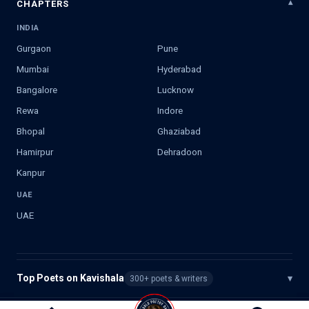
CHAPTERS
INDIA
Gurgaon
Pune
Mumbai
Hyderabad
Bangalore
Lucknow
Rewa
Indore
Bhopal
Ghaziabad
Hamirpur
Dehradoon
Kanpur
UAE
UAE
Top Poets on Kavishala
▾
300+ poets & writers