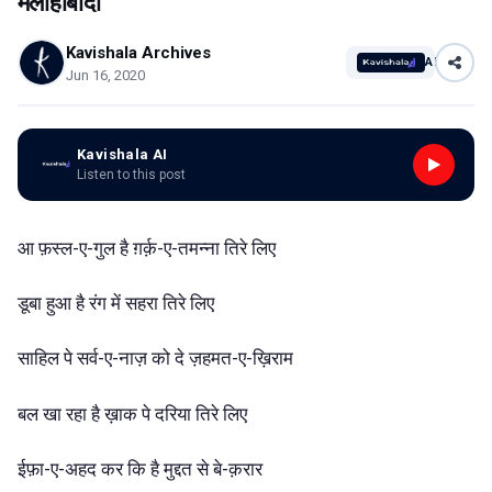
मलीहाबादी
Kavishala Archives
AI
Jun 16, 2020
Kavishala AI
Listen to this post
आ
फ़स्ल-ए-गुल
है
ग़र्क़-ए-तमन्ना
तिरे
लिए
डूबा
हुआ
है
रंग
में
सहरा
तिरे
लिए
साहिल
पे
सर्व-ए-नाज़
को
दे
ज़हमत-ए-ख़िराम
बल
खा
रहा
है
ख़ाक
पे
दरिया
तिरे
लिए
ईफ़ा-ए-अहद
कर
कि
है
मुद्दत
से
बे-क़रार