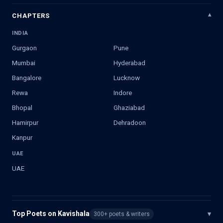
CHAPTERS
INDIA
Gurgaon
Pune
Mumbai
Hyderabad
Bangalore
Lucknow
Rewa
Indore
Bhopal
Ghaziabad
Hamirpur
Dehradoon
Kanpur
UAE
UAE
Top Poets on Kavishala
▾
300+ poets & writers