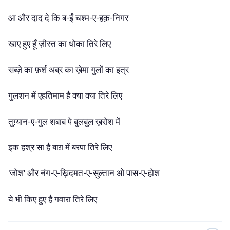
आ
और
दाद
दे
कि
ब-ईं
चश्म-ए-हक़-निगर
खाए
हुए
हूँ
ज़ीस्त
का
धोका
तिरे
लिए
सब्ज़े
का
फ़र्श
अब्र
का
ख़ेमा
गुलों
का
इत्र
गुलशन
में
एहतिमाम
है
क्या
क्या
तिरे
लिए
तुग़्यान-ए-गुल
शबाब
पे
बुलबुल
ख़रोश
में
इक
हश्र
सा
है
बाग़
में
बरपा
तिरे
लिए
'जोश'
और
नंग-ए-ख़िदमत-ए-सुल्तान
ओ
पास-ए-होश
ये
भी
किए
हुए
है
गवारा
तिरे
लिए