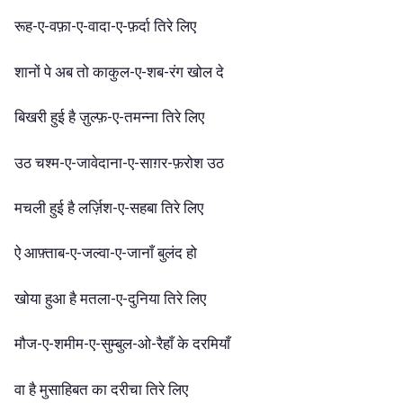
रूह-ए-वफ़ा-ए-वादा-ए-फ़र्दा
तिरे
लिए
शानों
पे
अब
तो
काकुल-ए-शब-रंग
खोल
दे
बिखरी
हुई
है
ज़ुल्फ़-ए-तमन्ना
तिरे
लिए
उठ
चश्म-ए-जावेदाना-ए-साग़र-फ़रोश
उठ
मचली
हुई
है
लर्ज़िश-ए-सहबा
तिरे
लिए
ऐ
आफ़्ताब-ए-जल्वा-ए-जानाँ
बुलंद
हो
खोया
हुआ
है
मतला-ए-दुनिया
तिरे
लिए
मौज-ए-शमीम-ए-सुम्बुल-ओ-रैहाँ
के
दरमियाँ
वा
है
मुसाहिबत
का
दरीचा
तिरे
लिए