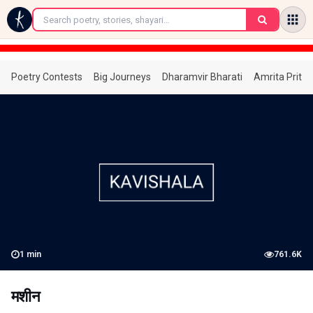
←
Poetry Contests
Big Journeys
Dharamvir Bharati
Amrita Prita
1
min
761.6K
मशीन