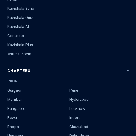
Kavishala Suno
Kavishala Quiz
Kavishala AI
Contests
Kavishala Plus
Write a Poem
CHAPTERS
INDIA
Gurgaon
Pune
Mumbai
Hyderabad
Bangalore
Lucknow
Rewa
Indore
Bhopal
Ghaziabad
Hamirpur
Dehradoon