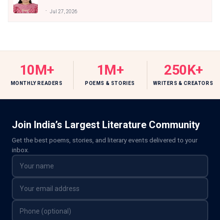
Jul 27, 2026
10M+
1M+
250K+
MONTHLY READERS
POEMS & STORIES
WRITERS & CREATORS
Join India’s Largest Literature Community
Get the best poems, stories, and literary events delivered to your
inbox.