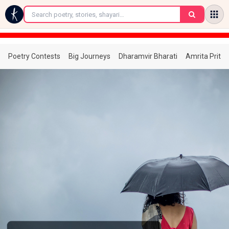
←
Poetry Contests
Big Journeys
Dharamvir Bharati
Amrita Prita