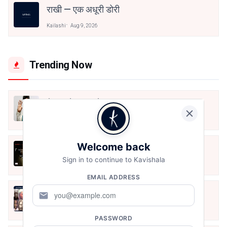
राखी — एक अधूरी डोरी
Kailashi
Aug 9, 2026
Trending Now
मैं शून्य पे सवार हूँ
Jun 16, 2020
Welcome back
अंतिम ऊँचाई - कुँवर नारायण | Stay Home
Stay Safe | TVF's Aspirants
Sign in to continue to Kavishala
May 8, 2021
EMAIL ADDRESS
10 Greatest Hindi Poets Of India
mail
Jun 16, 2020
PASSWORD