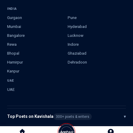
INDIA
Gurgaon
Pune
Mumbai
Hyderabad
Bangalore
Lucknow
Rewa
Indore
Bhopal
Ghaziabad
Hamirpur
Dehradoon
Kanpur
UAE
UAE
Top Poets on Kavishala
▾
300+ poets & writers