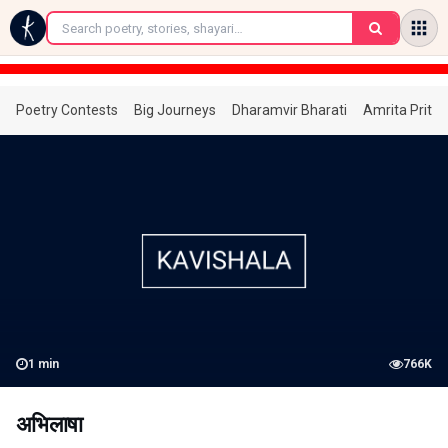
←
Poetry Contests
Big Journeys
Dharamvir Bharati
Amrita Prita
1
min
766K
अभिलाषा