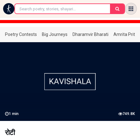
←
Poetry Contests
Big Journeys
Dharamvir Bharati
Amrita Prita
1
min
749.8K
रोटी