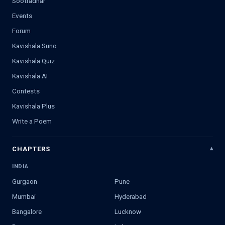
Sootradhar
Events
Forum
Kavishala Suno
Kavishala Quiz
Kavishala AI
Contests
Kavishala Plus
Write a Poem
CHAPTERS
INDIA
Gurgaon
Pune
Mumbai
Hyderabad
Bangalore
Lucknow