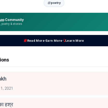
poetry
App Community
e, poetry & stories
Read More
Earn More
Learn More
ions
akh
 1, 2021
का हश्र