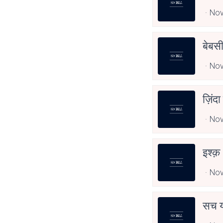
Nov
बेबस
Nov
ज़िंदा
Nov
इश्क़
Nov
सच य