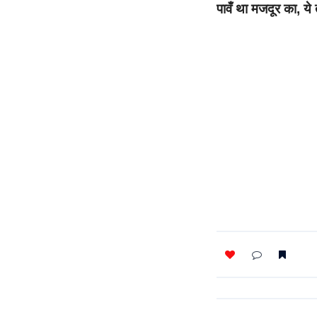
पावँ था मजदूर का, य