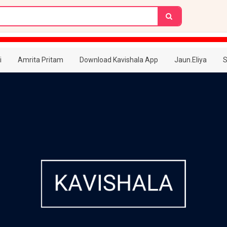
i
Amrita Pritam
Download Kavishala App
Jaun.Eliya
S