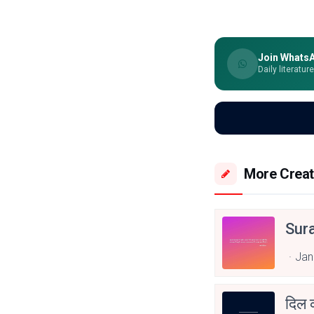
Join Whats
Daily literatur
More Creat
Sur
Jan
दिल 