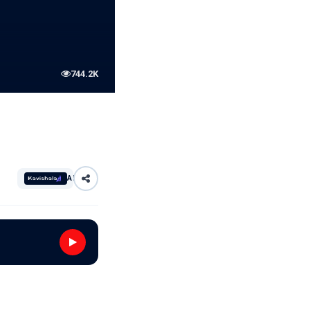
744.2K
AI