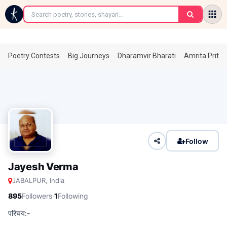
←
Poetry Contests
Big Journeys
Dharamvir Bharati
Amrita Prita
Follow
Jayesh Verma
JABALPUR, India
·
895
Followers
1
Following
परिचय:-