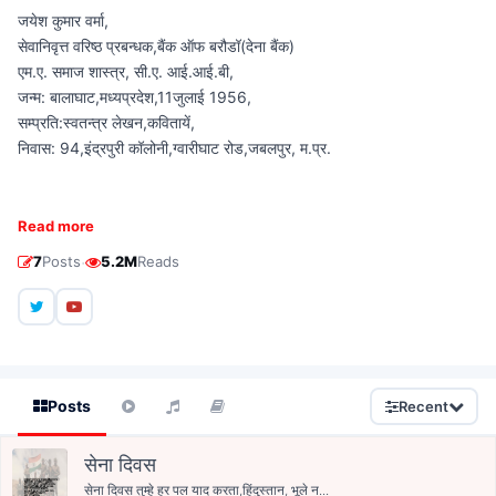
जयेश कुमार वर्मा,
सेवानिवृत्त वरिष्ठ प्रबन्धक,बैंक ऑफ बरौडॉ(देना बैंक)
एम.ए. समाज शास्त्र, सी.ए. आई.आई.बी,
जन्म: बालाघाट,मध्यप्रदेश,11जुलाई 1956,
सम्प्रति:स्वतन्त्र लेखन,कवितायें,
निवास: 94,इंद्रपुरी कॉलोनी,ग्वारीघाट रोड,जबलपुर, म.प्र.
Read more
·
7
Posts
5.2M
Reads
Posts
Recent
सेना दिवस
सेना दिवस तुम्हे हर पल याद करता,हिंदुस्तान, भूले न...